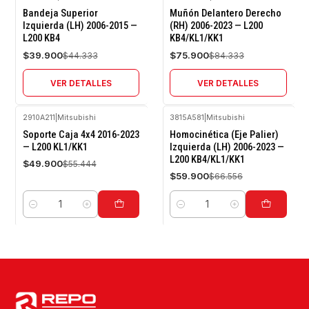
-10%
-10%
Bandeja Superior
Muñón Delantero Derecho
OFF
OFF
Izquierda (LH) 2006-2015 —
(RH) 2006-2023 — L200
L200 KB4
KB4/KL1/KK1
Agotado
Agotado
$39.900
$75.900
$44.333
$84.333
VER DETALLES
VER DETALLES
2910A211
|
Mitsubishi
3815A581
|
Mitsubishi
-10%
-10%
Soporte Caja 4x4 2016-2023
Homocinética (Eje Palier)
OFF
OFF
— L200 KL1/KK1
Izquierda (LH) 2006-2023 —
L200 KB4/KL1/KK1
$49.900
$55.444
$59.900
$66.556
Cantidad
Cantidad