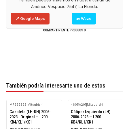
Américo Vespucio 7547, La Florida.
📍 Google Maps
🚗 Waze
COMPARTIR ESTE PRODUCTO
También podría interesarte uno de estos
MR992326
|
Mitsubishi
4605A201
|
Mitsubishi
-10%
-10%
Cazoleta (LH-RH) 2006-
Cáliper Izquierdo (LH)
OFF
OFF
2023 | Original — L200
2006-2023 — L200
KB4/KL1/KK1
KB4/KL1/KK1
Agotado