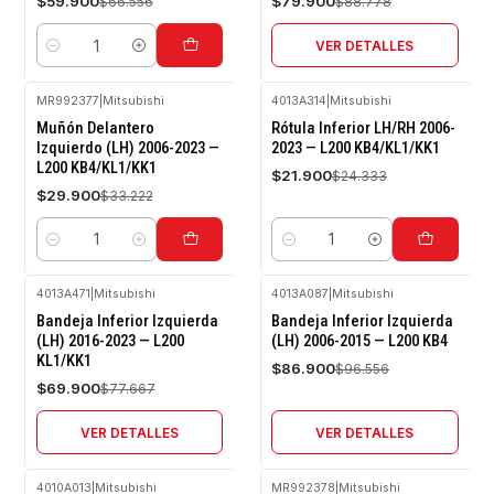
$59.900
$79.900
$66.556
$88.778
VER DETALLES
Cantidad
MR992377
|
Mitsubishi
4013A314
|
Mitsubishi
-10%
-10%
Muñón Delantero
Rótula Inferior LH/RH 2006-
OFF
OFF
Izquierdo (LH) 2006-2023 —
2023 — L200 KB4/KL1/KK1
L200 KB4/KL1/KK1
$21.900
$24.333
$29.900
$33.222
Cantidad
Cantidad
4013A471
|
Mitsubishi
4013A087
|
Mitsubishi
-10%
-10%
Bandeja Inferior Izquierda
Bandeja Inferior Izquierda
OFF
OFF
(LH) 2016-2023 — L200
(LH) 2006-2015 — L200 KB4
KL1/KK1
Agotado
Agotado
$86.900
$96.556
$69.900
$77.667
VER DETALLES
VER DETALLES
4010A013
|
Mitsubishi
MR992378
|
Mitsubishi