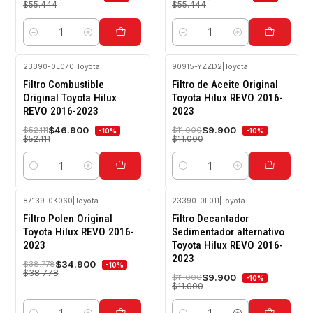
$55.444
$55.444
Cantidad
Cantidad
23390-0L070
|
Toyota
90915-YZZD2
|
Toyota
-10%
-10%
Filtro Combustible
Filtro de Aceite Original
OFF
OFF
Original Toyota Hilux
Toyota Hilux REVO 2016-
REVO 2016-2023
2023
$46.900
$9.900
$52.111
$11.000
-10%
-10%
$52.111
$11.000
Cantidad
Cantidad
87139-0K060
|
Toyota
23390-0E011
|
Toyota
-10%
-10%
Filtro Polen Original
Filtro Decantador
OFF
OFF
Toyota Hilux REVO 2016-
Sedimentador alternativo
2023
Toyota Hilux REVO 2016-
2023
$34.900
$38.778
-10%
$38.778
$9.900
$11.000
-10%
$11.000