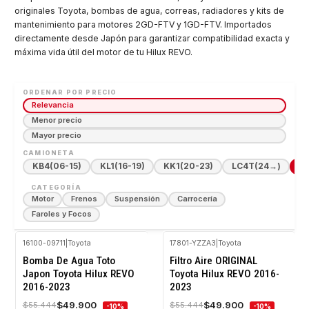
originales Toyota, bombas de agua, correas, radiadores y kits de
mantenimiento para motores 2GD-FTV y 1GD-FTV. Importados
directamente desde Japón para garantizar compatibilidad exacta y
máxima vida útil del motor de tu Hilux REVO.
ORDENAR POR PRECIO
Relevancia
Menor precio
Mayor precio
CAMIONETA
KB4
(06-15)
KL1
(16-19)
KK1
(20-23)
LC4T
(24→)
Hi
CATEGORÍA
Motor
Frenos
Suspensión
Carrocería
Faroles y Focos
16100-09711
|
Toyota
17801-YZZA3
|
Toyota
-10%
-10%
Bomba De Agua Toto
Filtro Aire ORIGINAL
OFF
OFF
Japon Toyota Hilux REVO
Toyota Hilux REVO 2016-
2016-2023
2023
$49.900
$49.900
$55.444
$55.444
-10%
-10%