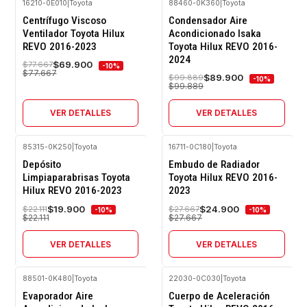
16210-0E010
|
Toyota
88460-0K360
|
Toyota
-10%
-10%
Centrífugo Viscoso
Condensador Aire
OFF
OFF
Ventilador Toyota Hilux
Acondicionado Isaka
Agotado
Agotado
REVO 2016-2023
Toyota Hilux REVO 2016-
2024
$69.900
$77.667
-10%
$77.667
$89.900
$99.889
-10%
$99.889
VER DETALLES
VER DETALLES
85315-0K250
|
Toyota
16711-0C180
|
Toyota
-10%
-10%
Depósito
Embudo de Radiador
OFF
OFF
Limpiaparabrisas Toyota
Toyota Hilux REVO 2016-
Agotado
Agotado
Hilux REVO 2016-2023
2023
$19.900
$24.900
$22.111
$27.667
-10%
-10%
$22.111
$27.667
VER DETALLES
VER DETALLES
88501-0K480
|
Toyota
22030-0C030
|
Toyota
-10%
-10%
Evaporador Aire
Cuerpo de Aceleración
OFF
OFF