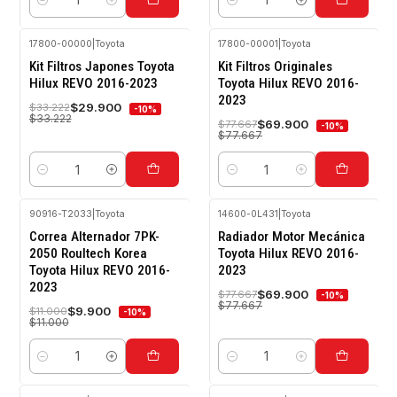
Cantidad
Cantidad
17800-00000
|
Toyota
17800-00001
|
Toyota
-10%
-10%
Kit Filtros Japones Toyota
Kit Filtros Originales
OFF
OFF
Hilux REVO 2016-2023
Toyota Hilux REVO 2016-
2023
$29.900
$33.222
-10%
$33.222
$69.900
$77.667
-10%
$77.667
Cantidad
Cantidad
90916-T2033
|
Toyota
14600-0L431
|
Toyota
-10%
-10%
Correa Alternador 7PK-
Radiador Motor Mecánica
OFF
OFF
2050 Roultech Korea
Toyota Hilux REVO 2016-
Toyota Hilux REVO 2016-
2023
2023
$69.900
$77.667
-10%
$77.667
$9.900
$11.000
-10%
$11.000
Cantidad
Cantidad