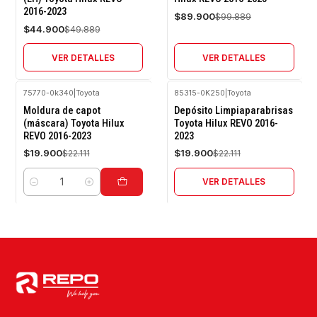
2016-2023
Agotado
Agotado
$89.900
$99.889
$44.900
$49.889
VER DETALLES
VER DETALLES
75770-0k340
|
Toyota
85315-0K250
|
Toyota
-10%
-10%
Moldura de capot
Depósito Limpiaparabrisas
OFF
OFF
(máscara) Toyota Hilux
Toyota Hilux REVO 2016-
REVO 2016-2023
2023
Agotado
$19.900
$19.900
$22.111
$22.111
VER DETALLES
Cantidad