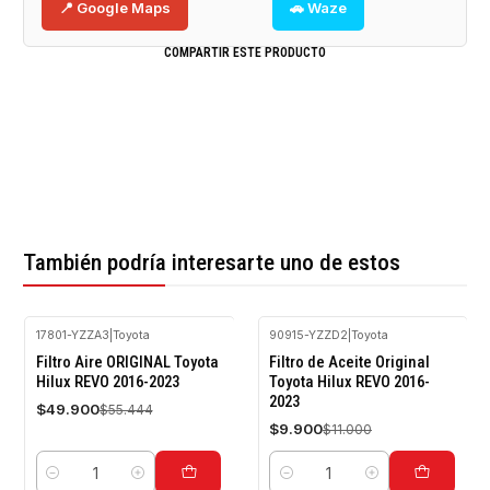
📍 Google Maps
🚗 Waze
COMPARTIR ESTE PRODUCTO
También podría interesarte uno de estos
17801-YZZA3
|
Toyota
90915-YZZD2
|
Toyota
-10%
-10%
Filtro Aire ORIGINAL Toyota
Filtro de Aceite Original
OFF
OFF
Hilux REVO 2016-2023
Toyota Hilux REVO 2016-
2023
$49.900
$55.444
$9.900
$11.000
Cantidad
Cantidad