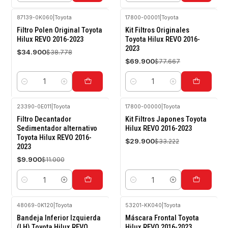
87139-0K060
|
Toyota
17800-00001
|
Toyota
-10%
-10%
Filtro Polen Original Toyota
Kit Filtros Originales
OFF
OFF
Hilux REVO 2016-2023
Toyota Hilux REVO 2016-
2023
$34.900
$38.778
$69.900
$77.667
Cantidad
Cantidad
23390-0E011
|
Toyota
17800-00000
|
Toyota
-10%
-10%
Filtro Decantador
Kit Filtros Japones Toyota
OFF
OFF
Sedimentador alternativo
Hilux REVO 2016-2023
Toyota Hilux REVO 2016-
$29.900
$33.222
2023
$9.900
$11.000
Cantidad
Cantidad
48069-0K120
|
Toyota
53201-KK040
|
Toyota
-10%
-10%
Bandeja Inferior Izquierda
Máscara Frontal Toyota
OFF
OFF
(LH) Toyota Hilux REVO
Hilux REVO 2016-2023