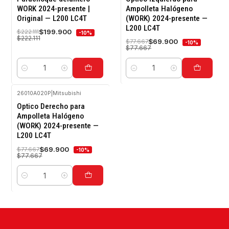
OFF
OFF
WORK 2024-presente |
Ampolleta Halógeno
Original — L200 LC4T
(WORK) 2024-presente —
L200 LC4T
$199.900
$222.111
-10%
$222.111
$69.900
$77.667
-10%
$77.667
Cantidad
Cantidad
26010A020P
|
Mitsubishi
-10%
Optico Derecho para
OFF
Ampolleta Halógeno
(WORK) 2024-presente —
L200 LC4T
$69.900
$77.667
-10%
$77.667
Cantidad