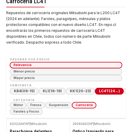
Carrocería LC4T
Repuestos de carrocería originales Mitsubishi para la L200 LC4T
(2024 en adelante). Faroles, paragolpes, ménsulas y platos
protectores compatibles con el nuevo diseño LC4T. En repo.cl
encontrarás los primeros repuestos de carrocería LC4T
disponibles en Chile, todos con número de parte Mitsubishi
verificado. Despacho express a todo Chile.
ORDENAR POR PRECIO
Relevancia
Menor precio
Mayor precio
CAMIONETA
KB4
(06-15)
KL1
(16-19)
KK1
(20-23)
LC4T
(24→)
Hi
CATEGORÍA
Motor
Frenos
Suspensión
Carrocería
Faroles y Focos
62022A410P
|
Mitsubishi
26060A020P
|
Mitsubishi
-10%
-10%
Parachoque delantero
Optico Izquierdo para