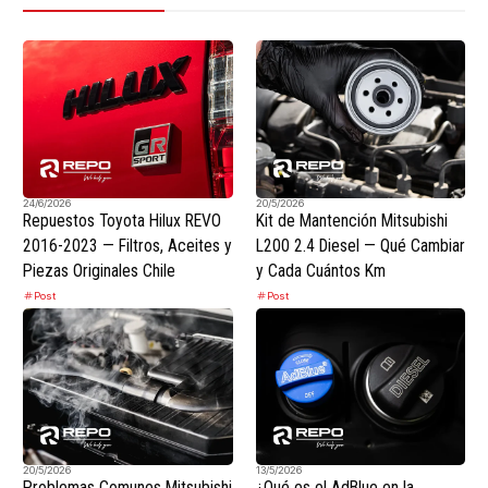
24/6/2026
20/5/2026
Repuestos Toyota Hilux REVO
Kit de Mantención Mitsubishi
2016-2023 — Filtros, Aceites y
L200 2.4 Diesel — Qué Cambiar
Piezas Originales Chile
y Cada Cuántos Km
Post
Post
20/5/2026
13/5/2026
Problemas Comunes Mitsubishi
¿Qué es el AdBlue en la