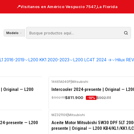
Modelo
4 en adelante) con motor 4N16 2.4 MIVEC diésel turbo. En repo.cl e
e Mitsubishi verificado. Los primeros repuestos originales LC4T dis
L1 2016-2019
L200 KK1 2020-2023
L200 LC4T 2024 ->
Hilux RE
14461A040P
|
Mitsubishi
-10%
 | Original — L200
Intercooler 2024-presente | Original — L2
OFF
$811.900
$902.111
$902.111
-10%
MZ321109
|
Mitsubishi
-10%
024-presente — L200
Aceite Motor Mitsubishi 5W30 DPF 5LT 200
OFF
presente | Original — L200 KB4/KL1/KK1/L
Agotado