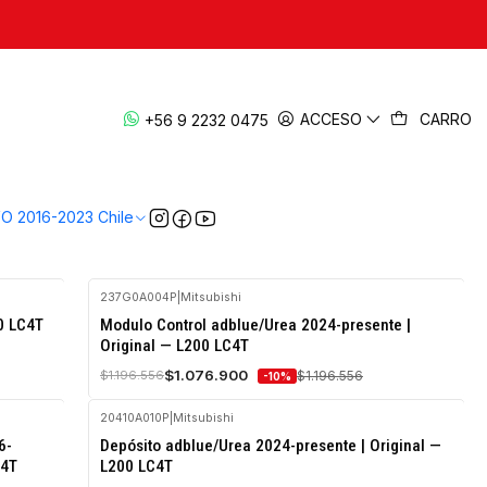
Cambiar camioneta
ACCESO
CARRO
+56 9 2232 0475
ncontrarás filtros, sensores, correas, juntas y componentes del
ponibles en Chile. Despacho express a todo Chile.
VO 2016-2023 Chile
237G0A004P
|
Mitsubishi
-10%
00 LC4T
Modulo Control adblue/Urea 2024-presente |
OFF
Original — L200 LC4T
$1.076.900
$1.196.556
$1.196.556
-10%
20410A010P
|
Mitsubishi
-10%
6-
Depósito adblue/Urea 2024-presente | Original —
OFF
C4T
L200 LC4T
Agotado