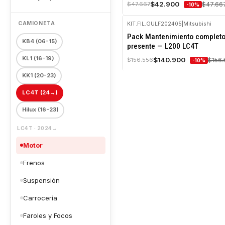
$42.900
$47.667
$47.66
-10%
CAMIONETA
KIT.FIL.GULF202405
|
Mitsubishi
-10%
Pack Mantenimiento completo
OFF
KB4
(06-15)
presente — L200 LC4T
Agotado
KL1
(16-19)
$140.900
$156.556
$156.
-10%
KK1
(20-23)
LC4T
(24→)
Hilux
(16-23)
LC4T · 2024→
Motor
Frenos
Suspensión
Carrocería
Faroles y Focos