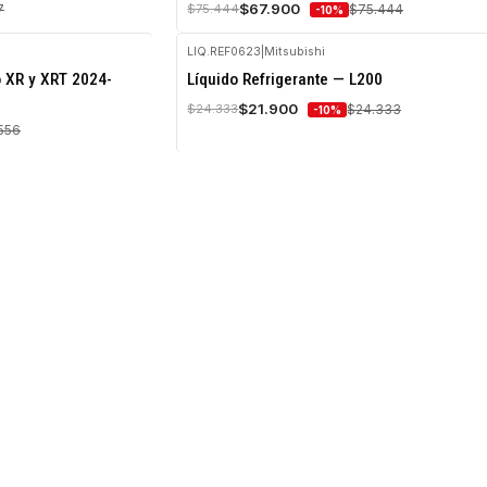
$67.900
7
$75.444
$75.444
-10%
LIQ.REF0623
|
Mitsubishi
-10%
 XR y XRT 2024-
Líquido Refrigerante — L200
OFF
$21.900
$24.333
$24.333
-10%
Agotado
556