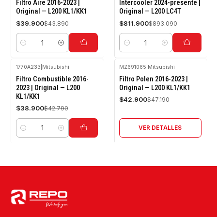
-9%
-9%
Filtro Aire 2016-2023 |
Intercooler 2024-presente |
OFF
OFF
Original — L200 KL1/KK1
Original — L200 LC4T
$39.900
$811.900
$43.890
$893.090
Cantidad
Cantidad
1770A233
|
Mitsubishi
MZ691065
|
Mitsubishi
-9%
-9%
Filtro Combustible 2016-
Filtro Polen 2016-2023 |
OFF
OFF
2023 | Original — L200
Original — L200 KL1/KK1
KL1/KK1
Agotado
$42.900
$47.190
$38.900
$42.790
VER DETALLES
Cantidad