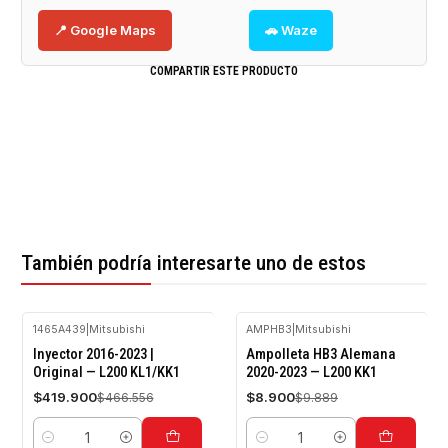
📍 Google Maps
🚗 Waze
COMPARTIR ESTE PRODUCTO
También podría interesarte uno de estos
1465A439
|
Mitsubishi
AMPHB3
|
Mitsubishi
-10%
-10%
Inyector 2016-2023 |
Ampolleta HB3 Alemana
OFF
OFF
Original — L200 KL1/KK1
2020-2023 — L200 KK1
$419.900
$8.900
$466.556
$9.889
Cantidad
Cantidad