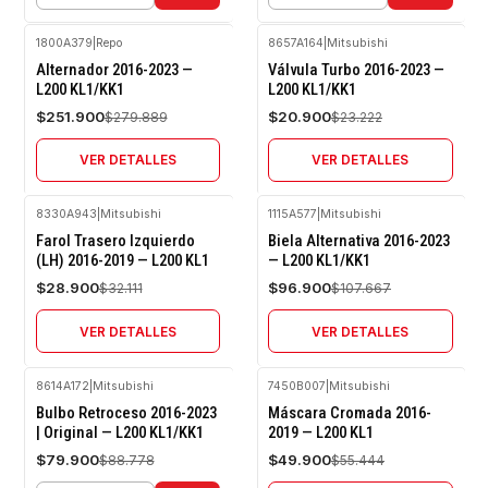
1800A379
|
Repo
8657A164
|
Mitsubishi
-10%
-10%
Alternador 2016-2023 —
Válvula Turbo 2016-2023 —
OFF
OFF
L200 KL1/KK1
L200 KL1/KK1
Agotado
Agotado
$251.900
$20.900
$279.889
$23.222
VER DETALLES
VER DETALLES
8330A943
|
Mitsubishi
1115A577
|
Mitsubishi
-10%
-10%
Farol Trasero Izquierdo
Biela Alternativa 2016-2023
OFF
OFF
(LH) 2016-2019 — L200 KL1
— L200 KL1/KK1
Agotado
Agotado
$28.900
$96.900
$32.111
$107.667
VER DETALLES
VER DETALLES
8614A172
|
Mitsubishi
7450B007
|
Mitsubishi
-10%
-10%
Bulbo Retroceso 2016-2023
Máscara Cromada 2016-
OFF
OFF
| Original — L200 KL1/KK1
2019 — L200 KL1
Agotado
$79.900
$49.900
$88.778
$55.444