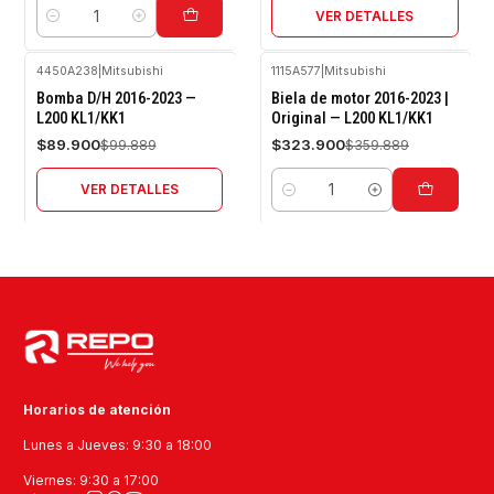
VER DETALLES
Cantidad
4450A238
|
Mitsubishi
1115A577
|
Mitsubishi
-10%
-10%
Bomba D/H 2016-2023 —
Biela de motor 2016-2023 |
OFF
OFF
L200 KL1/KK1
Original — L200 KL1/KK1
Agotado
$89.900
$323.900
$99.889
$359.889
VER DETALLES
Cantidad
Horarios de atención
Lunes a Jueves: 9:30 a 18:00
Viernes: 9:30 a 17:00