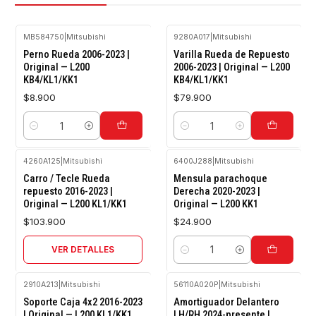
MB584750
|
Mitsubishi
9280A017
|
Mitsubishi
Perno Rueda 2006-2023 |
Varilla Rueda de Repuesto
Original — L200
2006-2023 | Original — L200
KB4/KL1/KK1
KB4/KL1/KK1
$8.900
$79.900
Cantidad
Cantidad
4260A125
|
Mitsubishi
6400J288
|
Mitsubishi
Agotado
Carro / Tecle Rueda
Mensula parachoque
repuesto 2016-2023 |
Derecha 2020-2023 |
Original — L200 KL1/KK1
Original — L200 KK1
$103.900
$24.900
VER DETALLES
Cantidad
2910A213
|
Mitsubishi
56110A020P
|
Mitsubishi
Agotado
Soporte Caja 4x2 2016-2023
Amortiguador Delantero
| Original — L200 KL1/KK1
LH/RH 2024-presente |