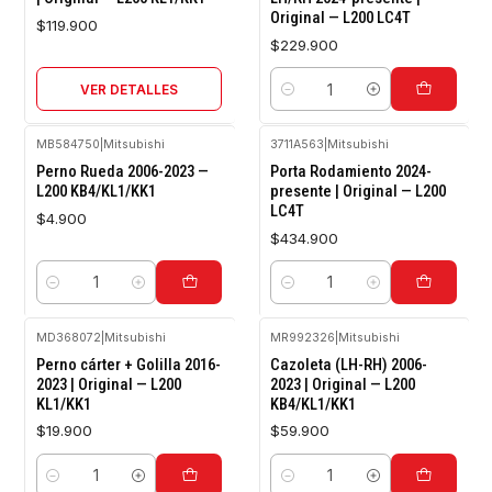
Original — L200 LC4T
$119.900
$229.900
VER DETALLES
Cantidad
MB584750
|
Mitsubishi
3711A563
|
Mitsubishi
Perno Rueda 2006-2023 —
Porta Rodamiento 2024-
L200 KB4/KL1/KK1
presente | Original — L200
LC4T
$4.900
$434.900
Cantidad
Cantidad
MD368072
|
Mitsubishi
MR992326
|
Mitsubishi
Perno cárter + Golilla 2016-
Cazoleta (LH-RH) 2006-
2023 | Original — L200
2023 | Original — L200
KL1/KK1
KB4/KL1/KK1
$19.900
$59.900
Cantidad
Cantidad