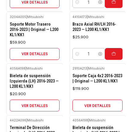
VER DETALLES
Cantidad
3204A005
|
Mitsubishi
4410A173
|
Mitsubishi
Agotado
Soporte Motor Trasero
Brazo Axial RH/LH 2016-
2016-2023 | Original — L200
2023 — L200 KL1/KK1
KL1/KK1
$25.900
$59.900
VER DETALLES
Cantidad
4056A198
|
Mitsubishi
2910A213
|
Mitsubishi
Agotado
Agotado
Bieleta de suspensión
Soporte Caja 4x2 2016-2023
Izquierda (LH) 2016-2023 —
| Original — L200 KL1/KK1
L200 KL1/KK1
$119.900
$20.900
VER DETALLES
VER DETALLES
4422A096
|
Mitsubishi
4056A198
|
Mitsubishi
Terminal De Dirección
Bieleta de suspensión