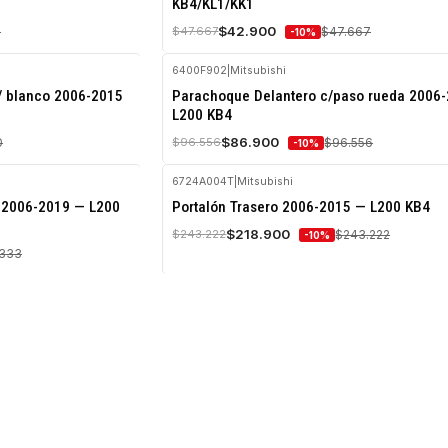
KB4/KL1/KK1
Agotado
$42.900
2
$47.667
$47.667
-10%
6400F902
|
Mitsubishi
-10%
/ blanco 2006-2015
Parachoque Delantero c/paso rueda 2006
OFF
L200 KB4
Agotado
$86.900
0
$96.556
$96.556
-10%
6724A004T
|
Mitsubishi
-10%
 2006-2019 — L200
Portalón Trasero 2006-2015 — L200 KB4
OFF
$218.900
$243.222
$243.222
-10%
Agotado
.333