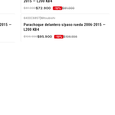
2015 — L200 KB4
Agotado
$72.900
$81.000
$81.000
-10%
6400C685T
|
Mitsubishi
-10%
-2015 —
Parachoque delantero s/paso rueda 2006-2015 —
OFF
L200 KB4
Agotado
$95.900
$106.556
$106.556
-10%