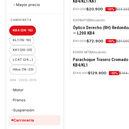
KB4/KL1/KK1
Mayor precio
Agotado
$20.900
$23.222
$23.22
-10%
CAMIONETA
8301B470
|
Mitsubishi
-10%
Óptico Derecho (RH) Redondo
OFF
KB4
(06-15)
— L200 KB4
Agotado
KL1
(16-19)
$72.900
$81.000
$81.00
-10%
KK1
(20-23)
KV999-MT
|
Mitsubishi
-10%
Parachoque Trasero Cromado
LC4T
(24→)
OFF
KB4/KL1
Hilux
(16-23)
Agotado
$129.900
$144.333
$144
-10%
KB4 · 2006–2015
Motor
Frenos
Suspensión
Carrocería