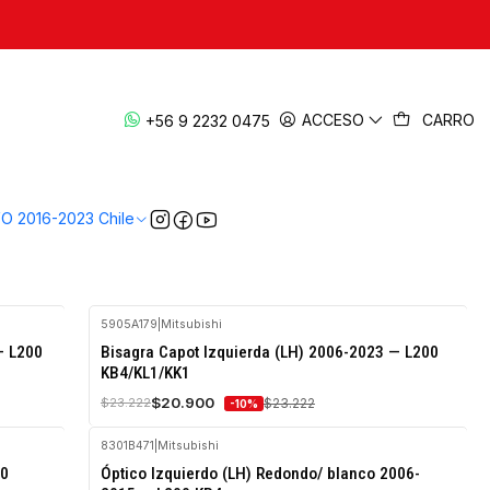
Cambiar camioneta
ACCESO
CARRO
+56 9 2232 0475
icos del diseño de esta generación. En esta sección encontrarás
vehículo (LH izquierdo / RH derecho) y la versión exacta de tu
VO 2016-2023 Chile
5905A179
|
Mitsubishi
-10%
— L200
Bisagra Capot Izquierda (LH) 2006-2023 — L200
OFF
KB4/KL1/KK1
Agotado
$20.900
$23.222
$23.222
-10%
8301B471
|
Mitsubishi
-10%
00
Óptico Izquierdo (LH) Redondo/ blanco 2006-
OFF