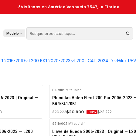
Modelo
yen tapabarro, guardafangos, espejos, manillas y molduras específ
ficadas por número de parte. Antes de comprar, confirma el lado del 
L1 2016-2019
L200 KK1 2020-2023
L200 LC4T 2024 ->
Hilux RE
Plumilla
|
Mitsubishi
-10%
6-2023 | Original —
Plumillas Valeo Flex L200 Par 2006-2023 
OFF
KB4/KL1/KK1
Agotado
$20.900
8
$23.222
$23.222
-10%
9211A002
|
Mitsubishi
-10%
2006-2023 — L200
Llave de Rueda 2006-2023 | Original — L2
OFF