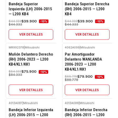
-10%
-10%
Bandeja Superior
Bandeja Superior Derecha
OFF
OFF
Izquierda (LH) 2006-2015
(RH) 2006-2015 — L200
Agotado
Agotado
— L200 KB4
KB4
$39.900
$39.900
$44.333
$44.333
-10%
-10%
$44.333
$44.333
VER DETALLES
VER DETALLES
MR992378
|
Mitsubishi
4062A099
|
Mitsubishi
-10%
-10%
Muñón Delantero Derecho
Par Amortiguador
OFF
OFF
(RH) 2006-2023 — L200
Delantero WANLANDA
Agotado
Agotado
KB4/KL1/KK1
2006-2023 — L200
KB4/KL1/KK1
$75.900
$84.333
-10%
$84.333
$79.900
$88.778
-10%
$88.778
VER DETALLES
VER DETALLES
4013A087
|
Mitsubishi
4013A088
|
Mitsubishi
-10%
-10%
Bandeja Inferior Izquierda
Bandeja Inferior Derecha
OFF
OFF
(LH) 2006-2015 — L200
(RH) 2006-2015 — L200