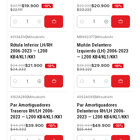
$19.900
$20.900
$22.111
$23.222
-10%
-10%
$22.111
$23.222
Cantidad
Cantidad
4013A314
|
Mitsubishi
MR992377
|
Mitsubishi
-10%
-10%
Rótula Inferior LH/RH
Muñón Delantero
OFF
OFF
2006-2023 — L200
Izquierdo (LH) 2006-2023
KB4/KL1/KK1
— L200 KB4/KL1/KK1
$21.900
$29.900
$24.333
$33.222
-10%
-10%
$24.333
$33.222
Cantidad
Cantidad
4162A289
|
Mitsubishi
4062A099
|
Mitsubishi
-10%
-10%
Par Amortiguadores
Par Amortiguadores
OFF
OFF
Traseros RH/LH 2006-
Delanteros RH/LH 2006-
2023 — L200 KB4/KL1/KK1
2023 — L200 KB4/KL1/KK1
$39.900
$49.900
$44.333
$55.444
-10%
-10%
$44.333
$55.444