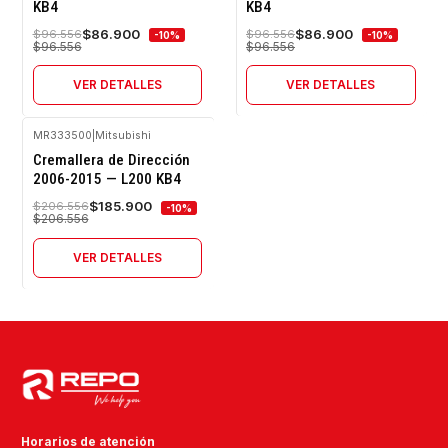
Agotado
Agotado
KB4
KB4
$86.900
$86.900
$96.556
$96.556
-10%
-10%
$96.556
$96.556
VER DETALLES
VER DETALLES
MR333500
|
Mitsubishi
-10%
Cremallera de Dirección
OFF
2006-2015 — L200 KB4
Agotado
$185.900
$206.556
-10%
$206.556
VER DETALLES
Horarios de atención