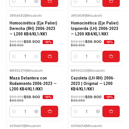
Cantidad
Cantidad
3815A582
|
Mitsubishi
3815A581
|
Mitsubishi
-10%
-10%
Homocinética (Eje Palier)
Homocinética (Eje Palier)
OFF
OFF
Derecha (RH) 2006-2023
Izquierda (LH) 2006-2023
— L200 KB4/KL1/KK1
— L200 KB4/KL1/KK1
$59.900
$59.900
$66.556
$66.556
-10%
-10%
$66.556
$66.556
Cantidad
Cantidad
MR992374
|
Mitsubishi
MR992326
|
Mitsubishi
-10%
-10%
Maza Delantera con
Cazoleta (LH-RH) 2006-
OFF
OFF
Rodamiento 2006-2023 —
2023 | Original — L200
L200 KB4/KL1/KK1
KB4/KL1/KK1
$59.900
$59.900
$66.556
$66.556
-10%
-10%
$66.556
$66.556
Cantidad
Cantidad
4010A013
|
Mitsubishi
4010A014
|
Mitsubishi