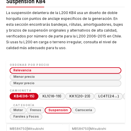
Suspensión KB4
La suspensión delantera de la L200 KB4 usa un diseño de doble
horquilla con puntos de anclaje específicos de la generación. En
esta sección encontrarás bandejas, rótulas, amortiguadores, bujes
y brazos de suspensión originales y alternativos de alta calidad,
verificados por número de parte para la L200 2006–2015 en Chile.
Si usas tu L200 en carga o terreno irregular, consulta el nivel de
calidad más adecuado para tu uso.
ORDENAR POR PRECIO
Relevancia
Menor precio
Mayor precio
CAMIONETA
KB4
(06-15)
KL1
(16-19)
KK1
(20-23)
LC4T
(24→)
Hi
CATEGORÍA
Motor
Frenos
Suspensión
Carrocería
Faroles y Focos
MB584750
|
Mitsubishi
MB584750
|
Mitsubishi