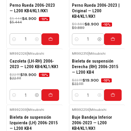
-10%
-10%
Perno Rueda 2006-2023
Perno Rueda 2006-2023 |
OFF
OFF
— L200 KB4/KL1/KK1
Original — L200
KB4/KL1/KK1
$4.900
$5.444
-10%
$5.444
$8.900
$9.889
-10%
$9.889
Cantidad
Cantidad
MR992326
|
Mitsubishi
MR992310
|
Mitsubishi
-10%
-10%
Cazoleta (LH-RH) 2006-
Bieleta de suspensión
OFF
OFF
2023 — L200 KB4/KL1/KK1
Derecha (RH) 2006-2015
— L200 KB4
$19.900
$22.111
-10%
$22.111
$19.900
$22.111
-10%
$22.111
Cantidad
Cantidad
MR992309
|
Mitsubishi
MR992256
|
Mitsubishi
-10%
-10%
Bieleta de suspensión
Buje Bandeja Inferior
OFF
OFF
Izquierda (LH) 2006-2015
2006-2023 — L200
— L200 KB4
KB4/KL1/KK1