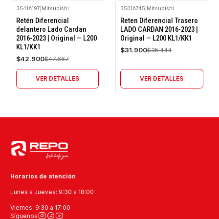
3541A197
|
Mitsubishi
3501A745
|
Mitsubishi
-10%
-10%
Retén Diferencial
Reten Diferencial Trasero
OFF
OFF
delantero Lado Cardan
LADO CARDAN 2016-2023 |
2016-2023 | Original — L200
Original — L200 KL1/KK1
Agotado
Agotado
KL1/KK1
$31.900
$35.444
$42.900
$47.667
VER DETALLES
VER DETALLES
Horarios de atención
Lunes a Jueves: 9:30 a 18:00
Viernes: 9:30 a 17:00
Síguenos