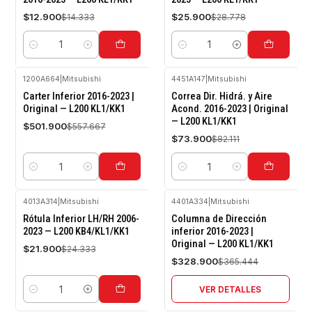
$12.900
$25.900
$14.333
$28.778
Cantidad
Cantidad
1200A664
|
Mitsubishi
4451A147
|
Mitsubishi
-10%
-10%
Carter Inferior 2016-2023 |
Correa Dir. Hidrá. y Aire
OFF
OFF
Original — L200 KL1/KK1
Acond. 2016-2023 | Original
— L200 KL1/KK1
$501.900
$557.667
$73.900
$82.111
Cantidad
Cantidad
4013A314
|
Mitsubishi
4401A334
|
Mitsubishi
-10%
-10%
Rótula Inferior LH/RH 2006-
Columna de Dirección
OFF
OFF
2023 — L200 KB4/KL1/KK1
inferior 2016-2023 |
Original — L200 KL1/KK1
Agotado
$21.900
$24.333
$328.900
$365.444
VER DETALLES
Cantidad