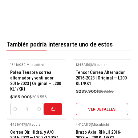
También podría interesarte uno de estos
1341A089
|
Mitsubishi
1345A119
|
Mitsubishi
-10%
-10%
Polea Tensora correa
Tensor Correa Alternador
OFF
OFF
alternador y ventilador
2016-2023 | Original — L200
2016-2023 | Original — L200
KL1/KK1
Agotado
KL1/KK1
$239.900
$266.556
$185.900
$206.556
VER DETALLES
Cantidad
4451A147
|
Mitsubishi
4410A173
|
Mitsubishi
-10%
-10%
Correa Dir. Hidrá. y A/C
Brazo Axial RH/LH 2016-
OFF
OFF
2016-2023 — L200 KL1/KK1
2023 — L200 KL1/KK1