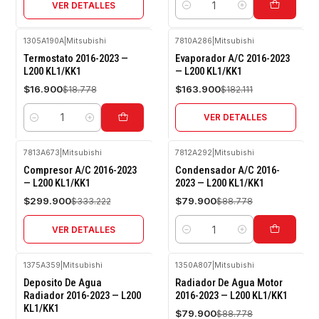
VER DETALLES
Cantidad
1305A190A
|
Mitsubishi
7810A286
|
Mitsubishi
-10%
-10%
Termostato 2016-2023 —
Evaporador A/C 2016-2023
OFF
OFF
L200 KL1/KK1
— L200 KL1/KK1
Agotado
$16.900
$163.900
$18.778
$182.111
VER DETALLES
Cantidad
7813A673
|
Mitsubishi
7812A292
|
Mitsubishi
-10%
-10%
Compresor A/C 2016-2023
Condensador A/C 2016-
OFF
OFF
— L200 KL1/KK1
2023 — L200 KL1/KK1
Agotado
$299.900
$79.900
$333.222
$88.778
VER DETALLES
Cantidad
1375A359
|
Mitsubishi
1350A807
|
Mitsubishi
-10%
-10%
Deposito De Agua
Radiador De Agua Motor
OFF
OFF
Radiador 2016-2023 — L200
2016-2023 — L200 KL1/KK1
KL1/KK1
Agotado
$79.900
$88.778