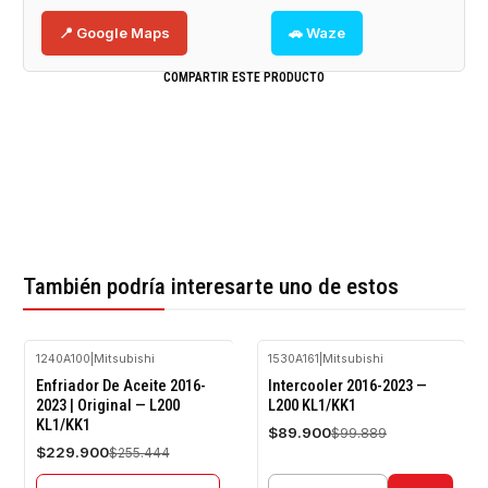
📍 Google Maps
🚗 Waze
COMPARTIR ESTE PRODUCTO
También podría interesarte uno de estos
1240A100
|
Mitsubishi
1530A161
|
Mitsubishi
-10%
-10%
Enfriador De Aceite 2016-
Intercooler 2016-2023 —
OFF
OFF
2023 | Original — L200
L200 KL1/KK1
KL1/KK1
Agotado
$89.900
$99.889
$229.900
$255.444