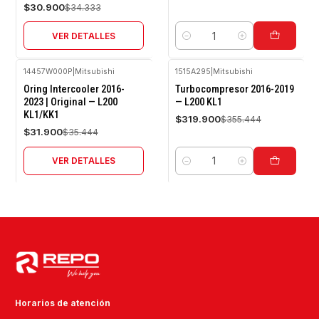
$30.900
$34.333
VER DETALLES
Cantidad
14457W000P
|
Mitsubishi
1515A295
|
Mitsubishi
-10%
-10%
Oring Intercooler 2016-
Turbocompresor 2016-2019
OFF
OFF
2023 | Original — L200
— L200 KL1
KL1/KK1
Agotado
$319.900
$355.444
$31.900
$35.444
VER DETALLES
Cantidad
Horarios de atención