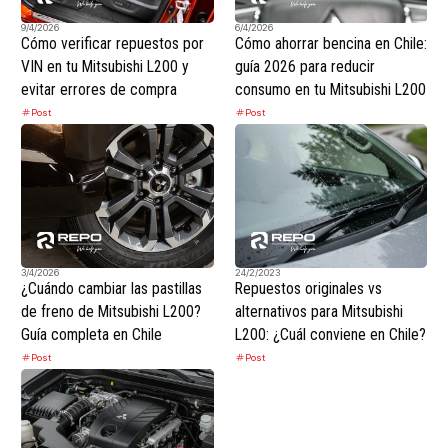
9/4/2026
6/4/2026
Cómo verificar repuestos por
Cómo ahorrar bencina en Chile:
VIN en tu Mitsubishi L200 y
guía 2026 para reducir
evitar errores de compra
consumo en tu Mitsubishi L200
Post
Post
3/4/2026
24/2/2023
¿Cuándo cambiar las pastillas
Repuestos originales vs
de freno de Mitsubishi L200?
alternativos para Mitsubishi
Guía completa en Chile
L200: ¿Cuál conviene en Chile?
Post
Post