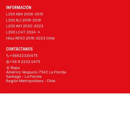
INFORMACIÓN
L200 KB4 2006-2015
L200 KL1 2016-2019
L200 KK1 2020-2023
L200 LC4T 2024 ->
Hilux REVO 2016-2023 Chile
CONTÁCTANOS
+56922320475
+56 9 2232 0475
Repo
Américo Vespucio 7547, La Florida
Santiago - La Florida
Región Metropolitana - Chile
2026 Repuestos Mitsubishi L200 y Toyota Hilux Originales y
Alternativos Chile.