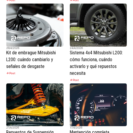
Post
Post
28/4/2026
24/4/2026
Kit de embrague Mitsubishi
Sistema 4x4 Mitsubishi L200:
L200: cuándo cambiarlo y
cómo funciona, cuándo
señales de desgaste
activarlo y qué repuestos
necesita
Post
Post
21/4/2026
17/4/2026
Repuestos de Suspensión
Mantención completa