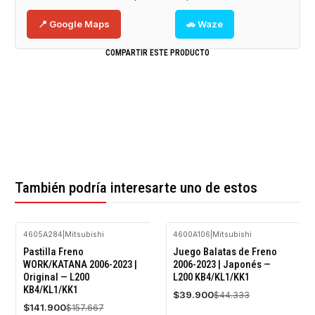
📍 Google Maps
🚗 Waze
COMPARTIR ESTE PRODUCTO
También podría interesarte uno de estos
4605A284
|
Mitsubishi
4600A106
|
Mitsubishi
-10%
-10%
Pastilla Freno
Juego Balatas de Freno
OFF
OFF
WORK/KATANA 2006-2023 |
2006-2023 | Japonés —
Original — L200
L200 KB4/KL1/KK1
Agotado
KB4/KL1/KK1
$39.900
$44.333
$141.900
$157.667