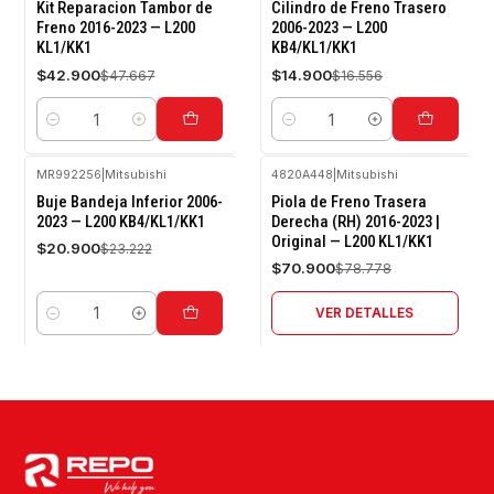
-10%
-10%
Kit Reparacion Tambor de
Cilindro de Freno Trasero
OFF
OFF
Freno 2016-2023 — L200
2006-2023 — L200
KL1/KK1
KB4/KL1/KK1
$42.900
$14.900
$47.667
$16.556
Cantidad
Cantidad
MR992256
|
Mitsubishi
4820A448
|
Mitsubishi
-10%
-10%
Buje Bandeja Inferior 2006-
Piola de Freno Trasera
OFF
OFF
2023 — L200 KB4/KL1/KK1
Derecha (RH) 2016-2023 |
Original — L200 KL1/KK1
Agotado
$20.900
$23.222
$70.900
$78.778
VER DETALLES
Cantidad