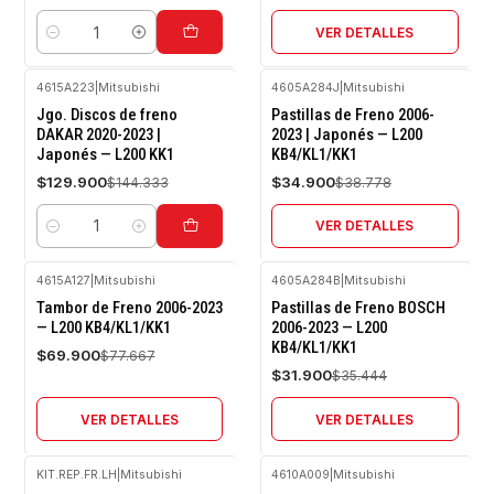
VER DETALLES
Cantidad
4615A223
|
Mitsubishi
4605A284J
|
Mitsubishi
-10%
-10%
Jgo. Discos de freno
Pastillas de Freno 2006-
OFF
OFF
DAKAR 2020-2023 |
2023 | Japonés — L200
Japonés — L200 KK1
KB4/KL1/KK1
Agotado
$129.900
$34.900
$144.333
$38.778
VER DETALLES
Cantidad
4615A127
|
Mitsubishi
4605A284B
|
Mitsubishi
-10%
-10%
Tambor de Freno 2006-2023
Pastillas de Freno BOSCH
OFF
OFF
— L200 KB4/KL1/KK1
2006-2023 — L200
KB4/KL1/KK1
Agotado
Agotado
$69.900
$77.667
$31.900
$35.444
VER DETALLES
VER DETALLES
KIT.REP.FR.LH
|
Mitsubishi
4610A009
|
Mitsubishi