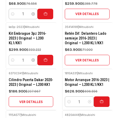
$68.900
$259.900
$76.556
$288.778
VER DETALLES
Cantidad
ke3p-2023
|
Mitsubishi
3541A198
|
Mitsubishi
-10%
-10%
Kit Embrague 3pz 2016-
Retén Dif. Delantero Lado
OFF
OFF
2023 | Original — L200
semieje 2016-2023 |
KL1/KK1
Original — L200 KL1/KK1
Agotado
$299.900
$63.900
$333.222
$71.000
VER DETALLES
Cantidad
6370C041
|
Mitsubishi
1810A331
|
Mitsubishi
-10%
-10%
Cilindro Puerta Dakar 2020-
Motor Arranque 2016-2023 |
OFF
OFF
2023 | Original — L200 KK1
Original — L200 KL1/KK1
Agotado
$186.900
$626.900
$207.667
$696.556
VER DETALLES
Cantidad
1115A577
|
Mitsubishi
4820A448
|
Mitsubishi