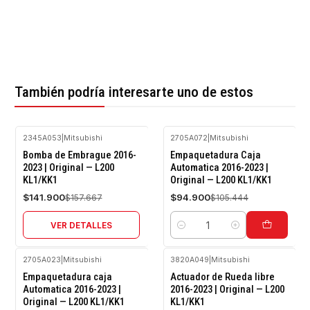
También podría interesarte uno de estos
2345A053
|
Mitsubishi
2705A072
|
Mitsubishi
-10%
-10%
Bomba de Embrague 2016-
Empaquetadura Caja
OFF
OFF
2023 | Original — L200
Automatica 2016-2023 |
KL1/KK1
Original — L200 KL1/KK1
Agotado
$141.900
$94.900
$157.667
$105.444
VER DETALLES
Cantidad
2705A023
|
Mitsubishi
3820A049
|
Mitsubishi
-10%
-10%
Empaquetadura caja
Actuador de Rueda libre
OFF
OFF
Automatica 2016-2023 |
2016-2023 | Original — L200
Original — L200 KL1/KK1
KL1/KK1
Agotado