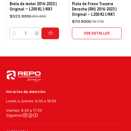
-10%
-10%
Biela de motor 2016-2023 |
Piola de Freno Trasera
OFF
OFF
Original — L200 KL1/KK1
Derecha (RH) 2016-2023 |
Original — L200 KL1/KK1
Agotado
$323.900
$359.889
$70.900
$78.778
VER DETALLES
Cantidad
Horarios de atención
Lunes a Jueves: 9:30 a 18:00
Viernes: 9:30 a 17:00
Síguenos