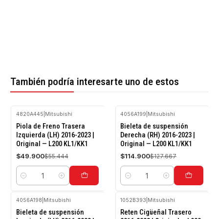
También podría interesarte uno de estos
4820A445
|
Mitsubishi
4056A199
|
Mitsubishi
-10%
-10%
Piola de Freno Trasera
Bieleta de suspensión
OFF
OFF
Izquierda (LH) 2016-2023 |
Derecha (RH) 2016-2023 |
Original — L200 KL1/KK1
Original — L200 KL1/KK1
$49.900
$114.900
$55.444
$127.667
Cantidad
Cantidad
4056A198
|
Mitsubishi
1052B393
|
Mitsubishi
-10%
-10%
Bieleta de suspensión
Reten Cigüeñal Trasero
OFF
OFF