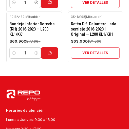
VER DETALLES
Cantidad
4013A472
|
Mitsubishi
3541A198
|
Mitsubishi
-10%
-10%
Bandeja Inferior Derecha
Retén Dif. Delantero Lado
OFF
OFF
(RH) 2016-2023 — L200
semieje 2016-2023 |
KL1/KK1
Original — L200 KL1/KK1
Agotado
$69.900
$63.900
$77.667
$71.000
VER DETALLES
Cantidad
Horarios de atención
Lunes a Jueves: 9:30 a 18:00
Viernes: 9:30 a 17:00