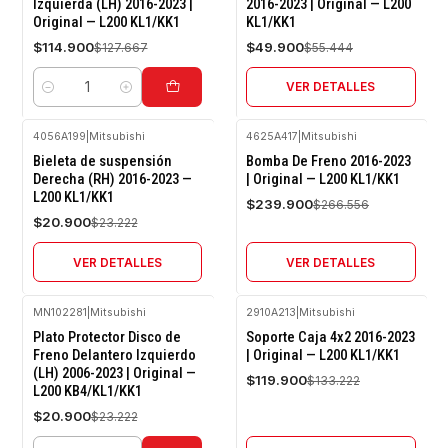
Izquierda (LH) 2016-2023 |
2016-2023 | Original — L200
Original — L200 KL1/KK1
KL1/KK1
Agotado
$114.900
$49.900
$127.667
$55.444
VER DETALLES
Cantidad
4056A199
|
Mitsubishi
4625A417
|
Mitsubishi
-10%
-10%
Bieleta de suspensión
Bomba De Freno 2016-2023
OFF
OFF
Derecha (RH) 2016-2023 —
| Original — L200 KL1/KK1
L200 KL1/KK1
Agotado
Agotado
$239.900
$266.556
$20.900
$23.222
VER DETALLES
VER DETALLES
MN102281
|
Mitsubishi
2910A213
|
Mitsubishi
-10%
-10%
Plato Protector Disco de
Soporte Caja 4x2 2016-2023
OFF
OFF
Freno Delantero Izquierdo
| Original — L200 KL1/KK1
(LH) 2006-2023 | Original —
Agotado
$119.900
$133.222
L200 KB4/KL1/KK1
$20.900
$23.222