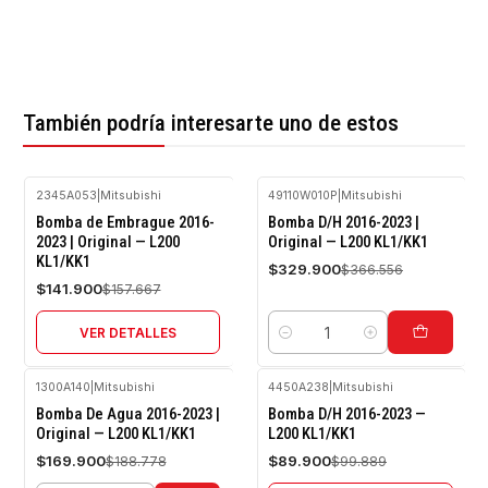
También podría interesarte uno de estos
2345A053
|
Mitsubishi
49110W010P
|
Mitsubishi
-10%
-10%
Bomba de Embrague 2016-
Bomba D/H 2016-2023 |
OFF
OFF
2023 | Original — L200
Original — L200 KL1/KK1
KL1/KK1
Agotado
$329.900
$366.556
$141.900
$157.667
VER DETALLES
Cantidad
1300A140
|
Mitsubishi
4450A238
|
Mitsubishi
-10%
-10%
Bomba De Agua 2016-2023 |
Bomba D/H 2016-2023 —
OFF
OFF
Original — L200 KL1/KK1
L200 KL1/KK1
Agotado
$169.900
$89.900
$188.778
$99.889