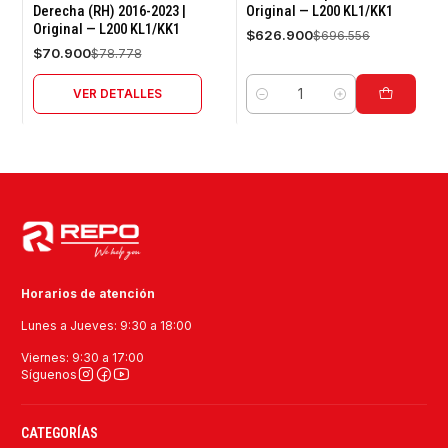
Derecha (RH) 2016-2023 |
Original — L200 KL1/KK1
Original — L200 KL1/KK1
Agotado
$626.900
$696.556
$70.900
$78.778
VER DETALLES
Cantidad
Horarios de atención
Lunes a Jueves: 9:30 a 18:00
Viernes: 9:30 a 17:00
Síguenos
CATEGORÍAS