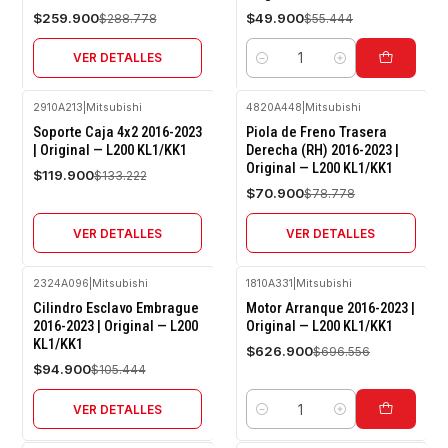
$259.900
$49.900
$288.778
$55.444
VER DETALLES
Cantidad
2910A213
|
Mitsubishi
4820A448
|
Mitsubishi
-10%
-10%
Soporte Caja 4x2 2016-2023
Piola de Freno Trasera
OFF
OFF
| Original — L200 KL1/KK1
Derecha (RH) 2016-2023 |
Original — L200 KL1/KK1
Agotado
Agotado
$119.900
$133.222
$70.900
$78.778
VER DETALLES
VER DETALLES
2324A096
|
Mitsubishi
1810A331
|
Mitsubishi
-10%
-10%
Cilindro Esclavo Embrague
Motor Arranque 2016-2023 |
OFF
OFF
2016-2023 | Original — L200
Original — L200 KL1/KK1
KL1/KK1
Agotado
$626.900
$696.556
$94.900
$105.444
VER DETALLES
Cantidad