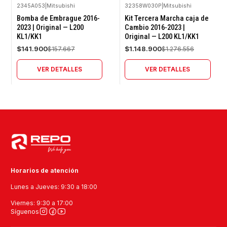
2345A053
|
Mitsubishi
32358W030P
|
Mitsubishi
-10%
-10%
Bomba de Embrague 2016-
Kit Tercera Marcha caja de
OFF
OFF
2023 | Original — L200
Cambio 2016-2023 |
KL1/KK1
Original — L200 KL1/KK1
Agotado
Agotado
$141.900
$1.148.900
$157.667
$1.276.556
VER DETALLES
VER DETALLES
Horarios de atención
Lunes a Jueves: 9:30 a 18:00
Viernes: 9:30 a 17:00
Síguenos