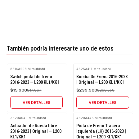
También podría interesarte uno de estos
8614A208
|
Mitsubishi
4625A417
|
Mitsubishi
-10%
-10%
Switch pedal de freno
Bomba De Freno 2016-2023
OFF
OFF
2016-2023 — L200 KL1/KK1
| Original — L200 KL1/KK1
Agotado
Agotado
$15.900
$239.900
$17.667
$266.556
VER DETALLES
VER DETALLES
3820A049
|
Mitsubishi
4820A445
|
Mitsubishi
-10%
-10%
Actuador de Rueda libre
Piola de Freno Trasera
OFF
OFF
2016-2023 | Original — L200
Izquierda (LH) 2016-2023 |
KL1/KK1
Original — L200 KL1/KK1
Agotado