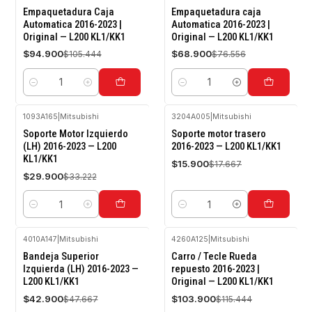
-10%
-10%
Empaquetadura Caja
Empaquetadura caja
OFF
OFF
Automatica 2016-2023 |
Automatica 2016-2023 |
Original — L200 KL1/KK1
Original — L200 KL1/KK1
$94.900
$68.900
$105.444
$76.556
Cantidad
Cantidad
1093A165
|
Mitsubishi
3204A005
|
Mitsubishi
-10%
-10%
Soporte Motor Izquierdo
Soporte motor trasero
OFF
OFF
(LH) 2016-2023 — L200
2016-2023 — L200 KL1/KK1
KL1/KK1
$15.900
$17.667
$29.900
$33.222
Cantidad
Cantidad
4010A147
|
Mitsubishi
4260A125
|
Mitsubishi
-10%
-10%
Bandeja Superior
Carro / Tecle Rueda
OFF
OFF
Izquierda (LH) 2016-2023 —
repuesto 2016-2023 |
L200 KL1/KK1
Original — L200 KL1/KK1
Agotado
Agotado
$42.900
$103.900
$47.667
$115.444