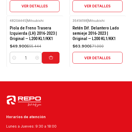
VER DETALLES
VER DETALLES
4820A445
|
Mitsubishi
3541A198
|
Mitsubishi
-10%
-10%
Piola de Freno Trasera
Retén Dif. Delantero Lado
OFF
OFF
Izquierda (LH) 2016-2023 |
semieje 2016-2023 |
Original — L200 KL1/KK1
Original — L200 KL1/KK1
Agotado
$49.900
$63.900
$55.444
$71.000
VER DETALLES
Cantidad
Horarios de atención
Lunes a Jueves: 9:30 a 18:00