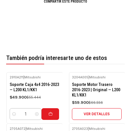
COMPARTIR ESTE PRODUCTO
También podría interesarte uno de estos
2910A211
|
Mitsubishi
3204A005
|
Mitsubishi
-10%
-10%
Soporte Caja 4x4 2016-2023
Soporte Motor Trasero
OFF
OFF
— L200 KL1/KK1
2016-2023 | Original — L200
KL1/KK1
Agotado
$49.900
$55.444
$59.900
$66.556
VER DETALLES
Cantidad
2705A072
|
Mitsubishi
2705A023
|
Mitsubishi