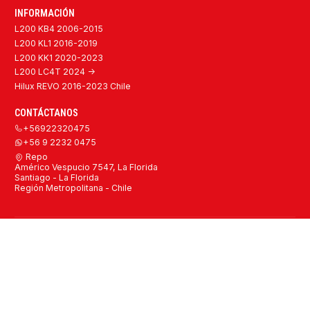
INFORMACIÓN
L200 KB4 2006-2015
L200 KL1 2016-2019
L200 KK1 2020-2023
L200 LC4T 2024 ->
Hilux REVO 2016-2023 Chile
CONTÁCTANOS
+56922320475
+56 9 2232 0475
Repo
Américo Vespucio 7547, La Florida
Santiago - La Florida
Región Metropolitana - Chile
2026 Repuestos Mitsubishi L200 y Toyota Hilux Originales y
Alternativos Chile.
Todos los derechos reservados.
Desarrollado por Jumpseller
.