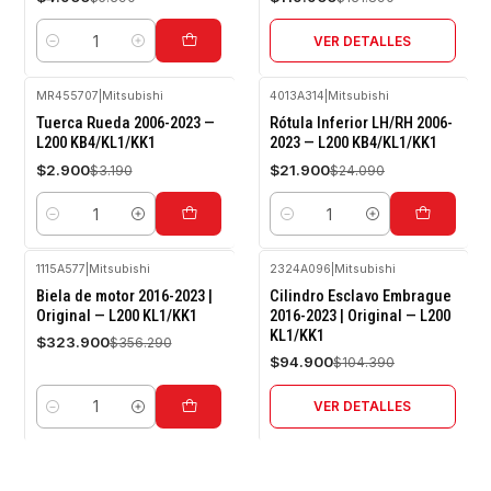
VER DETALLES
Cantidad
MR455707
|
Mitsubishi
4013A314
|
Mitsubishi
-9%
-9%
Tuerca Rueda 2006-2023 —
Rótula Inferior LH/RH 2006-
OFF
OFF
L200 KB4/KL1/KK1
2023 — L200 KB4/KL1/KK1
$2.900
$21.900
$3.190
$24.090
Cantidad
Cantidad
1115A577
|
Mitsubishi
2324A096
|
Mitsubishi
-9%
-9%
Biela de motor 2016-2023 |
Cilindro Esclavo Embrague
OFF
OFF
Original — L200 KL1/KK1
2016-2023 | Original — L200
KL1/KK1
Agotado
$323.900
$356.290
$94.900
$104.390
VER DETALLES
Cantidad