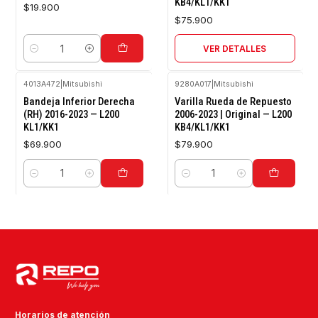
KB4/KL1/KK1
$19.900
$75.900
VER DETALLES
Cantidad
4013A472
|
Mitsubishi
9280A017
|
Mitsubishi
Bandeja Inferior Derecha
Varilla Rueda de Repuesto
(RH) 2016-2023 — L200
2006-2023 | Original — L200
KL1/KK1
KB4/KL1/KK1
$69.900
$79.900
Cantidad
Cantidad
Horarios de atención