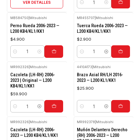
VER DETALLES
Cantidad
MB584750
|
Mitsubishi
MR455707
|
Mitsubishi
Perno Rueda 2006-2023 —
Tuerca Rueda 2006-2023 —
L200 KB4/KL1/KK1
L200 KB4/KL1/KK1
$4.900
$2.900
Cantidad
Cantidad
MR992326
|
Mitsubishi
4410A173
|
Mitsubishi
Cazoleta (LH-RH) 2006-
Brazo Axial RH/LH 2016-
2023 | Original — L200
2023 — L200 KL1/KK1
KB4/KL1/KK1
$25.900
$59.900
Cantidad
Cantidad
MR992326
|
Mitsubishi
MR992378
|
Mitsubishi
Agotado
Cazoleta (LH-RH) 2006-
Muñón Delantero Derecho
2023 — L200 KB4/KL1/KK1
(RH) 2006-2023 — L200