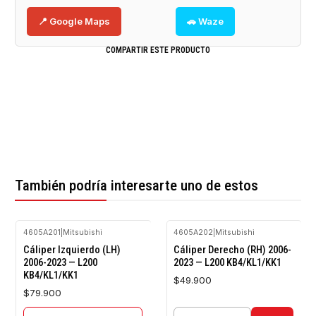
📍 Google Maps
🚗 Waze
COMPARTIR ESTE PRODUCTO
También podría interesarte uno de estos
4605A201
|
Mitsubishi
4605A202
|
Mitsubishi
Agotado
Cáliper Izquierdo (LH)
Cáliper Derecho (RH) 2006-
2006-2023 — L200
2023 — L200 KB4/KL1/KK1
KB4/KL1/KK1
$49.900
$79.900