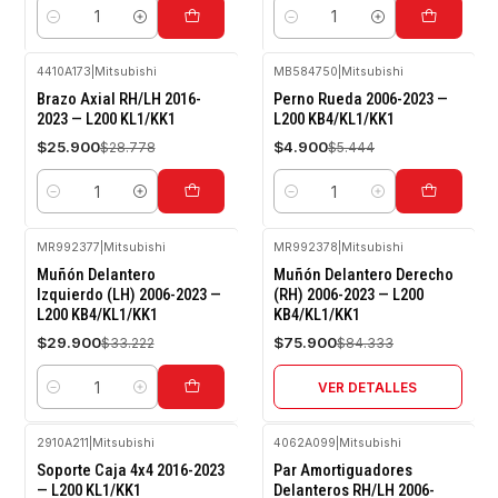
Cantidad
Cantidad
4410A173
|
Mitsubishi
MB584750
|
Mitsubishi
-10%
-10%
Brazo Axial RH/LH 2016-
Perno Rueda 2006-2023 —
OFF
OFF
2023 — L200 KL1/KK1
L200 KB4/KL1/KK1
$25.900
$4.900
$28.778
$5.444
Cantidad
Cantidad
MR992377
|
Mitsubishi
MR992378
|
Mitsubishi
-10%
-10%
Muñón Delantero
Muñón Delantero Derecho
OFF
OFF
Izquierdo (LH) 2006-2023 —
(RH) 2006-2023 — L200
L200 KB4/KL1/KK1
KB4/KL1/KK1
Agotado
$29.900
$75.900
$33.222
$84.333
VER DETALLES
Cantidad
2910A211
|
Mitsubishi
4062A099
|
Mitsubishi
-10%
-10%
Soporte Caja 4x4 2016-2023
Par Amortiguadores
OFF
OFF
— L200 KL1/KK1
Delanteros RH/LH 2006-