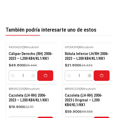
También podría interesarte uno de estos
4605A202
|
Mitsubishi
4013A314
|
Mitsubishi
-10%
-10%
Cáliper Derecho (RH) 2006-
Rótula Inferior LH/RH 2006-
OFF
OFF
2023 — L200 KB4/KL1/KK1
2023 — L200 KB4/KL1/KK1
$49.900
$21.900
$55.444
$24.333
Cantidad
Cantidad
MR992326
|
Mitsubishi
MR992326
|
Mitsubishi
-10%
-10%
Cazoleta (LH-RH) 2006-
Cazoleta (LH-RH) 2006-
OFF
OFF
2023 — L200 KB4/KL1/KK1
2023 | Original — L200
KB4/KL1/KK1
$19.900
$22.111
$59.900
$66.556