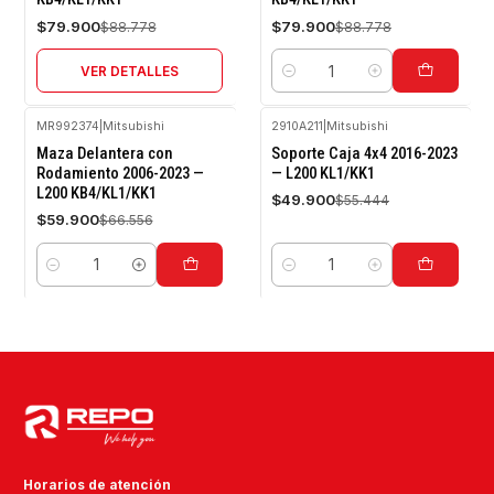
$79.900
$79.900
$88.778
$88.778
VER DETALLES
Cantidad
MR992374
|
Mitsubishi
2910A211
|
Mitsubishi
-10%
-10%
Maza Delantera con
Soporte Caja 4x4 2016-2023
OFF
OFF
Rodamiento 2006-2023 —
— L200 KL1/KK1
L200 KB4/KL1/KK1
$49.900
$55.444
$59.900
$66.556
Cantidad
Cantidad
Horarios de atención