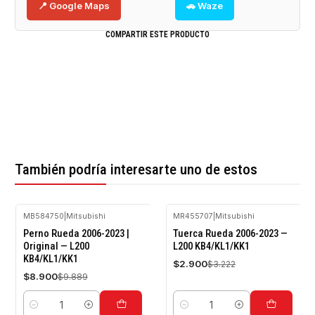
📍 Google Maps
🚗 Waze
COMPARTIR ESTE PRODUCTO
También podría interesarte uno de estos
MB584750
|
Mitsubishi
MR455707
|
Mitsubishi
-10%
-10%
Perno Rueda 2006-2023 |
Tuerca Rueda 2006-2023 —
OFF
OFF
Original — L200
L200 KB4/KL1/KK1
KB4/KL1/KK1
$2.900
$3.222
$8.900
$9.889
Cantidad
Cantidad