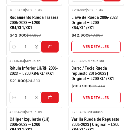
MB664611
|
Mitsubishi
9211A002
|
Mitsubishi
-10%
-10%
Rodamiento Rueda Trasera
Llave de Rueda 2006-2023 |
OFF
OFF
2006-2023 — L200
Original — L200
KB4/KL1/KK1
KB4/KL1/KK1
Agotado
$42.900
$42.900
$47.667
$47.667
VER DETALLES
Cantidad
4013A314
|
Mitsubishi
4260A125
|
Mitsubishi
-10%
-10%
Rótula Inferior LH/RH 2006-
Carro / Tecle Rueda
OFF
OFF
2023 — L200 KB4/KL1/KK1
repuesto 2016-2023 |
Original — L200 KL1/KK1
Agotado
$21.900
$24.333
$103.900
$115.444
VER DETALLES
Cantidad
4605A201
|
Mitsubishi
9280A017
|
Mitsubishi
-10%
-10%
Cáliper Izquierdo (LH)
Varilla Rueda de Repuesto
OFF
OFF
2006-2023 — L200
2006-2023 | Original — L200
KB4/KL1/KK1
KB4/KL1/KK1
Agotado