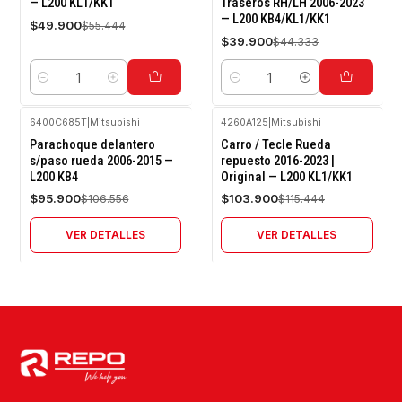
— L200 KL1/KK1
Traseros RH/LH 2006-2023
— L200 KB4/KL1/KK1
$49.900
$55.444
$39.900
$44.333
Cantidad
Cantidad
6400C685T
|
Mitsubishi
4260A125
|
Mitsubishi
-10%
-10%
Parachoque delantero
Carro / Tecle Rueda
OFF
OFF
s/paso rueda 2006-2015 —
repuesto 2016-2023 |
L200 KB4
Original — L200 KL1/KK1
Agotado
Agotado
$95.900
$103.900
$106.556
$115.444
VER DETALLES
VER DETALLES