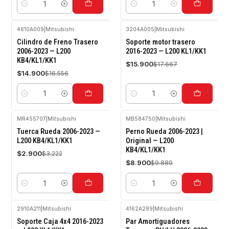
Cantidad
Cantidad
4610A009
|
Mitsubishi
3204A005
|
Mitsubishi
-10%
-10%
Cilindro de Freno Trasero
Soporte motor trasero
OFF
OFF
2006-2023 — L200
2016-2023 — L200 KL1/KK1
KB4/KL1/KK1
$15.900
$17.667
$14.900
$16.556
Cantidad
Cantidad
MR455707
|
Mitsubishi
MB584750
|
Mitsubishi
-10%
-10%
Tuerca Rueda 2006-2023 —
Perno Rueda 2006-2023 |
OFF
OFF
L200 KB4/KL1/KK1
Original — L200
KB4/KL1/KK1
$2.900
$3.222
$8.900
$9.889
Cantidad
Cantidad
2910A211
|
Mitsubishi
4162A289
|
Mitsubishi
-10%
-10%
Soporte Caja 4x4 2016-2023
Par Amortiguadores
OFF
OFF