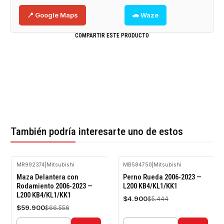
📍 Google Maps
🚗 Waze
COMPARTIR ESTE PRODUCTO
También podría interesarte uno de estos
MR992374
|
Mitsubishi
MB584750
|
Mitsubishi
-10%
-10%
Maza Delantera con
Perno Rueda 2006-2023 —
OFF
OFF
Rodamiento 2006-2023 —
L200 KB4/KL1/KK1
L200 KB4/KL1/KK1
$4.900
$5.444
$59.900
$66.556