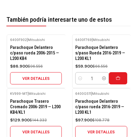
También podría interesarte uno de estos
6400F902
|
Mitsubishi
6400F769
|
Mitsubishi
-10%
-10%
Parachoque Delantero
Parachoque Delantero
OFF
OFF
c/paso rueda 2006-2015 —
s/paso Rueda 2016-2019 —
L200 KB4
L200 KL1
Agotado
$86.900
$59.900
$96.556
$66.556
VER DETALLES
Cantidad
KV999-MT
|
Mitsubishi
6400G511
|
Mitsubishi
-10%
-10%
Parachoque Trasero
Parachoque Delantero
OFF
OFF
Cromado 2006-2019 — L200
c/paso rueda 2016-2019 —
KB4/KL1
L200 KL1
Agotado
Agotado
$129.900
$97.900
$144.333
$108.778
VER DETALLES
VER DETALLES