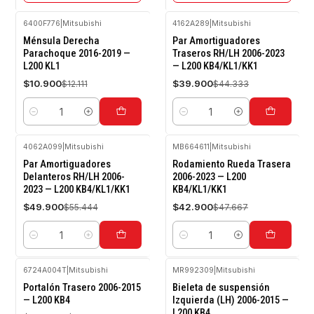
6400F776
|
Mitsubishi
4162A289
|
Mitsubishi
-10%
-10%
Ménsula Derecha
Par Amortiguadores
OFF
OFF
Parachoque 2016-2019 —
Traseros RH/LH 2006-2023
L200 KL1
— L200 KB4/KL1/KK1
$10.900
$39.900
$12.111
$44.333
Cantidad
Cantidad
4062A099
|
Mitsubishi
MB664611
|
Mitsubishi
-10%
-10%
Par Amortiguadores
Rodamiento Rueda Trasera
OFF
OFF
Delanteros RH/LH 2006-
2006-2023 — L200
2023 — L200 KB4/KL1/KK1
KB4/KL1/KK1
$49.900
$42.900
$55.444
$47.667
Cantidad
Cantidad
6724A004T
|
Mitsubishi
MR992309
|
Mitsubishi
-10%
-10%
Portalón Trasero 2006-2015
Bieleta de suspensión
OFF
OFF
— L200 KB4
Izquierda (LH) 2006-2015 —
L200 KB4
Agotado