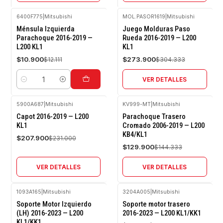
6400F775
|
Mitsubishi
MOL.PASOR1619
|
Mitsubishi
-10%
-10%
Ménsula Izquierda
Juego Molduras Paso
OFF
OFF
Parachoque 2016-2019 —
Rueda 2016-2019 — L200
L200 KL1
KL1
Agotado
$10.900
$273.900
$12.111
$304.333
VER DETALLES
Cantidad
5900A687
|
Mitsubishi
KV999-MT
|
Mitsubishi
-10%
-10%
Capot 2016-2019 — L200
Parachoque Trasero
OFF
OFF
KL1
Cromado 2006-2019 — L200
KB4/KL1
Agotado
Agotado
$207.900
$231.000
$129.900
$144.333
VER DETALLES
VER DETALLES
1093A165
|
Mitsubishi
3204A005
|
Mitsubishi
-10%
-10%
Soporte Motor Izquierdo
Soporte motor trasero
OFF
OFF
(LH) 2016-2023 — L200
2016-2023 — L200 KL1/KK1
KL1/KK1