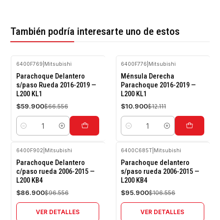
También podría interesarte uno de estos
6400F769
|
Mitsubishi
6400F776
|
Mitsubishi
-10%
-10%
Parachoque Delantero
Ménsula Derecha
OFF
OFF
s/paso Rueda 2016-2019 —
Parachoque 2016-2019 —
L200 KL1
L200 KL1
$59.900
$10.900
$66.556
$12.111
Cantidad
Cantidad
6400F902
|
Mitsubishi
6400C685T
|
Mitsubishi
-10%
-10%
Parachoque Delantero
Parachoque delantero
OFF
OFF
c/paso rueda 2006-2015 —
s/paso rueda 2006-2015 —
L200 KB4
L200 KB4
Agotado
Agotado
$86.900
$95.900
$96.556
$106.556
VER DETALLES
VER DETALLES