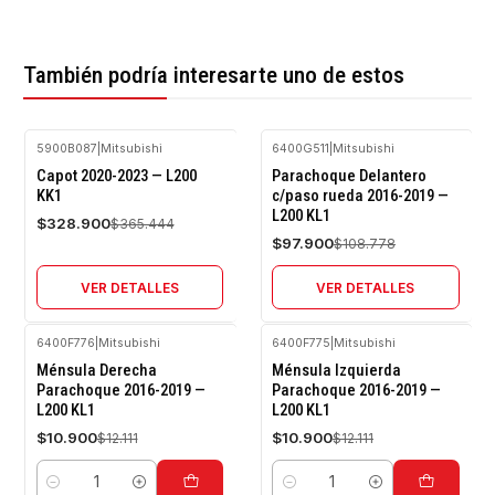
También podría interesarte uno de estos
5900B087
|
Mitsubishi
6400G511
|
Mitsubishi
-10%
-10%
Capot 2020-2023 — L200
Parachoque Delantero
OFF
OFF
KK1
c/paso rueda 2016-2019 —
L200 KL1
Agotado
Agotado
$328.900
$365.444
$97.900
$108.778
VER DETALLES
VER DETALLES
6400F776
|
Mitsubishi
6400F775
|
Mitsubishi
-10%
-10%
Ménsula Derecha
Ménsula Izquierda
OFF
OFF
Parachoque 2016-2019 —
Parachoque 2016-2019 —
L200 KL1
L200 KL1
$10.900
$10.900
$12.111
$12.111
Cantidad
Cantidad