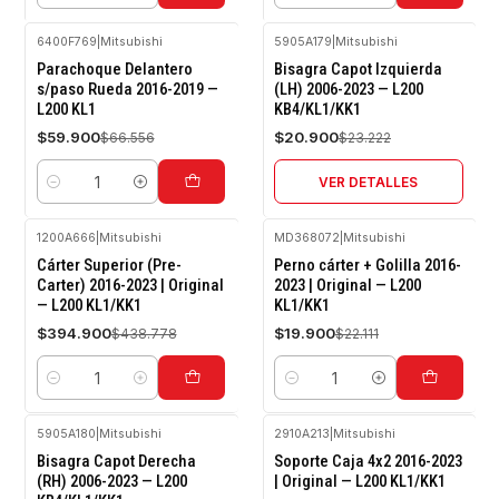
6400F769
|
Mitsubishi
5905A179
|
Mitsubishi
-10%
-10%
Parachoque Delantero
Bisagra Capot Izquierda
OFF
OFF
s/paso Rueda 2016-2019 —
(LH) 2006-2023 — L200
L200 KL1
KB4/KL1/KK1
Agotado
$59.900
$20.900
$66.556
$23.222
VER DETALLES
Cantidad
1200A666
|
Mitsubishi
MD368072
|
Mitsubishi
-10%
-10%
Cárter Superior (Pre-
Perno cárter + Golilla 2016-
OFF
OFF
Carter) 2016-2023 | Original
2023 | Original — L200
— L200 KL1/KK1
KL1/KK1
$394.900
$19.900
$438.778
$22.111
Cantidad
Cantidad
5905A180
|
Mitsubishi
2910A213
|
Mitsubishi
-10%
-10%
Bisagra Capot Derecha
Soporte Caja 4x2 2016-2023
OFF
OFF
(RH) 2006-2023 — L200
| Original — L200 KL1/KK1
Agotado
Agotado