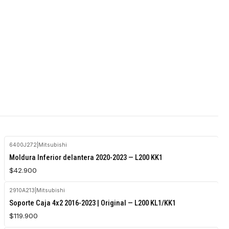
6400J272
|
Mitsubishi
Agotado
Moldura Inferior delantera 2020-2023 — L200 KK1
$42.900
2910A213
|
Mitsubishi
Agotado
Soporte Caja 4x2 2016-2023 | Original — L200 KL1/KK1
$119.900