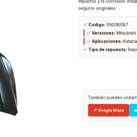
impactos y la corrosión. Inst
seguros originales.
✅
Código:
5900B087
✅
Versiones:
Mitsubish
✅
Aplicaciones:
Katana
✅
Tipo de repuesto:
Repu
También puedes visitarn
📍 Google Maps
