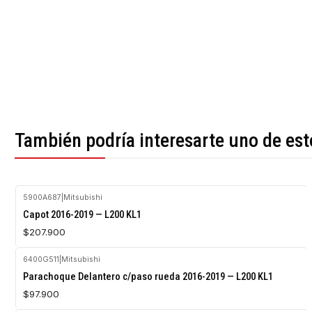
También podría interesarte uno de est
5900A687
|
Mitsubishi
Agotado
Capot 2016-2019 — L200 KL1
$207.900
6400G511
|
Mitsubishi
Agotado
Parachoque Delantero c/paso rueda 2016-2019 — L200 KL1
$97.900