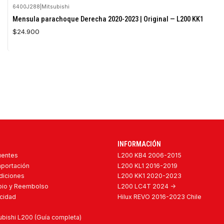
6400J288
|
Mitsubishi
Mensula parachoque Derecha 2020-2023 | Original — L200 KK1
$24.900
INFORMACIÓN
uentes
L200 KB4 2006-2015
mportación
L200 KL1 2016-2019
diciones
L200 KK1 2020-2023
mbio y Reembolso
L200 LC4T 2024 ->
acidad
Hilux REVO 2016-2023 Chile
bishi L200 (Guía completa)