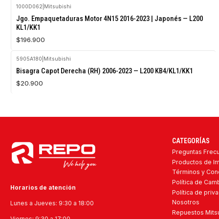
1000D062
|
Mitsubishi
Agotado
Jgo. Empaquetaduras Motor 4N15 2016-2023 | Japonés — L200
KL1/KK1
$196.900
5905A180
|
Mitsubishi
Agotado
Bisagra Capot Derecha (RH) 2006-2023 — L200 KB4/KL1/KK1
$20.900
CATEGORÍAS
Preguntas Frec
Productos de I
Términos y Con
Política de Ca
Horarios de atención
Política de priv
Nosotros
Lunes a Jueves: 9:30 a 18:00
Repuestos Mitsu
Viernes: 9:30 a 17:00