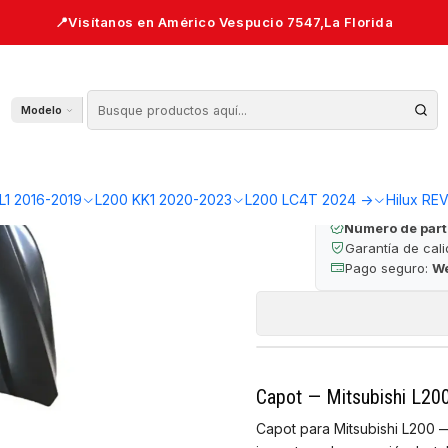
0 KK1
Cap
Modelo
🔒 Pago seguro 
L1 2016-2019
L200 KK1 2020-2023
L200 LC4T 2024 ->
Hilux RE
Número de part
Garantía de cal
Pago seguro:
W
Capot — Mitsubishi L20
Capot para Mitsubishi L200 —