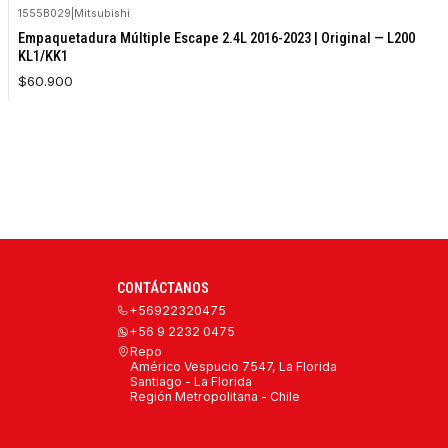
1555B029
|
Mitsubishi
Empaquetadura Múltiple Escape 2.4L 2016-2023 | Original — L200
KL1/KK1
$60.900
CONTÁCTANOS
+56922320475
+56 9 2232 0475
Repo
Américo Vespucio 7547, La Florida
Santiago - La Florida
Región Metropolitana - Chile