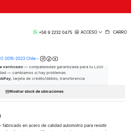
|
ot 2020-2023 — L200 KK1
ACCESO
CARRO
+56 9 2232 0475
· ✅ Garantía de satisfacción · 📦 Despacho a todo Chile
VO 2016-2023 Chile
e verificado
— compatibilidad garantizada para tu L200
idad — cambiamos si hay problemas
ebPay
, tarjeta de crédito/débito, transferencia
Mostrar stock de ubicaciones
0
 fabricado en acero de calidad automotriz para resistir