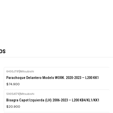
os
6400J791
|
Mitsubishi
Parachoque Delantero Modelo WORK. 2020-2023 — L200 KK1
$74.900
5905A179
|
Mitsubishi
Agotado
Bisagra Capot Izquierda (LH) 2006-2023 — L200 KB4/KL1/KK1
$20.900