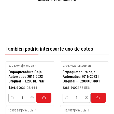
También podría interesarte uno de estos
2705A072
|
Mitsubishi
2705A023
|
Mitsubishi
-10%
-10%
Empaquetadura Caja
Empaquetadura caja
OFF
OFF
Automatica 2016-2023 |
Automatica 2016-2023 |
Original — L200 KL1/KK1
Original — L200 KL1/KK1
$94.900
$68.900
$105.444
$76.556
Cantidad
Cantidad
1035B281
|
Mitsubishi
1115A577
|
Mitsubishi