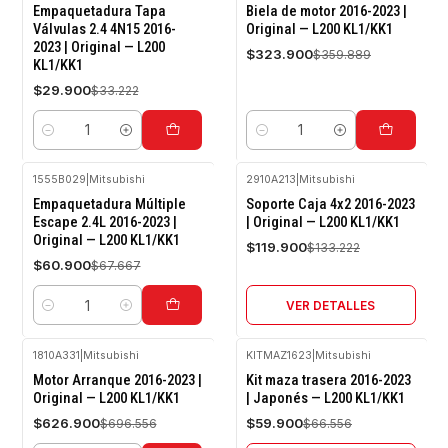
-10%
-10%
Empaquetadura Tapa
Biela de motor 2016-2023 |
OFF
OFF
Válvulas 2.4 4N15 2016-
Original — L200 KL1/KK1
2023 | Original — L200
$323.900
$359.889
KL1/KK1
$29.900
$33.222
Cantidad
Cantidad
1555B029
|
Mitsubishi
2910A213
|
Mitsubishi
-10%
-10%
Empaquetadura Múltiple
Soporte Caja 4x2 2016-2023
OFF
OFF
Escape 2.4L 2016-2023 |
| Original — L200 KL1/KK1
Original — L200 KL1/KK1
Agotado
$119.900
$133.222
$60.900
$67.667
VER DETALLES
Cantidad
1810A331
|
Mitsubishi
KITMAZ1623
|
Mitsubishi
-10%
-10%
Motor Arranque 2016-2023 |
Kit maza trasera 2016-2023
OFF
OFF
Original — L200 KL1/KK1
| Japonés — L200 KL1/KK1
Agotado
$626.900
$59.900
$696.556
$66.556