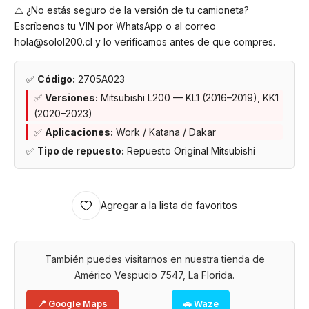
⚠️ ¿No estás seguro de la versión de tu camioneta?
Escríbenos tu VIN por WhatsApp o al correo
hola@solol200.cl y lo verificamos antes de que compres.
✅
Código:
2705A023
✅
Versiones:
Mitsubishi L200 — KL1 (2016–2019), KK1
(2020–2023)
✅
Aplicaciones:
Work / Katana / Dakar
✅
Tipo de repuesto:
Repuesto Original Mitsubishi
Agregar a la lista de favoritos
También puedes visitarnos en nuestra tienda de
Américo Vespucio 7547, La Florida.
📍 Google Maps
🚗 Waze