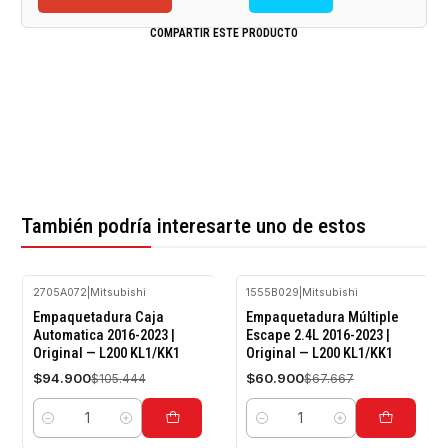
COMPARTIR ESTE PRODUCTO
También podría interesarte uno de estos
2705A072
|
Mitsubishi
1555B029
|
Mitsubishi
-10%
-10%
Empaquetadura Caja
Empaquetadura Múltiple
OFF
OFF
Automatica 2016-2023 |
Escape 2.4L 2016-2023 |
Original — L200 KL1/KK1
Original — L200 KL1/KK1
$94.900
$60.900
$105.444
$67.667
Cantidad
Cantidad