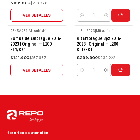
$196.900
$218.778
VER DETALLES
Cantidad
2345A053
|
Mitsubishi
ke3p-2023
|
Mitsubishi
-10%
-10%
Bomba de Embrague 2016-
Kit Embrague 3pz 2016-
OFF
OFF
2023 | Original — L200
2023 | Original — L200
KL1/KK1
KL1/KK1
Agotado
$141.900
$299.900
$157.667
$333.222
VER DETALLES
Cantidad
Horarios de atención