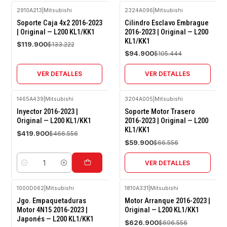
2910A213
|
Mitsubishi
2324A096
|
Mitsubishi
-10%
-10%
Soporte Caja 4x2 2016-2023
Cilindro Esclavo Embrague
OFF
OFF
| Original — L200 KL1/KK1
2016-2023 | Original — L200
KL1/KK1
Agotado
Agotado
$119.900
$133.222
$94.900
$105.444
VER DETALLES
VER DETALLES
1465A439
|
Mitsubishi
3204A005
|
Mitsubishi
-10%
-10%
Inyector 2016-2023 |
Soporte Motor Trasero
OFF
OFF
Original — L200 KL1/KK1
2016-2023 | Original — L200
KL1/KK1
Agotado
$419.900
$466.556
$59.900
$66.556
VER DETALLES
Cantidad
1000D062
|
Mitsubishi
1810A331
|
Mitsubishi
-10%
-10%
Jgo. Empaquetaduras
Motor Arranque 2016-2023 |
OFF
OFF
Motor 4N15 2016-2023 |
Original — L200 KL1/KK1
Japonés — L200 KL1/KK1
Agotado
$626.900
$696.556