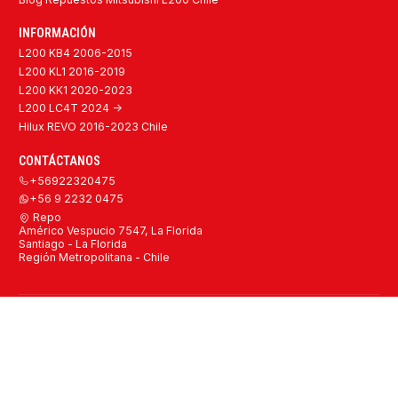
INFORMACIÓN
L200 KB4 2006-2015
L200 KL1 2016-2019
L200 KK1 2020-2023
L200 LC4T 2024 ->
Hilux REVO 2016-2023 Chile
CONTÁCTANOS
+56922320475
+56 9 2232 0475
Repo
Américo Vespucio 7547, La Florida
Santiago - La Florida
Región Metropolitana - Chile
2026 Repuestos Mitsubishi L200 y Toyota Hilux Originales y
Alternativos Chile.