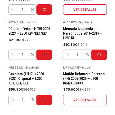
VER DETALLES
Cantidad
4013A314
|
Mitsubishi
6400F775
|
Mitsubishi
-10%
-10%
Rótula Inferior LH/RH 2006-
Ménsula Izquierda
OFF
OFF
2023 — L200 KB4/KL1/KK1
Parachoque 2016-2019 —
L200 KL1
$21.900
$24.333
$10.900
$12.111
Cantidad
Cantidad
MR992326
|
Mitsubishi
MR992378
|
Mitsubishi
-10%
-10%
Cazoleta (LH-RH) 2006-
Muñón Delantero Derecho
OFF
OFF
2023 | Original — L200
(RH) 2006-2023 — L200
KB4/KL1/KK1
KB4/KL1/KK1
Agotado
$59.900
$75.900
$66.556
$84.333
VER DETALLES
Cantidad