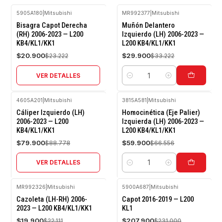
5905A180
|
Mitsubishi
MR992377
|
Mitsubishi
-10%
-10%
Bisagra Capot Derecha
Muñón Delantero
OFF
OFF
(RH) 2006-2023 — L200
Izquierdo (LH) 2006-2023 —
KB4/KL1/KK1
L200 KB4/KL1/KK1
Agotado
$20.900
$29.900
$23.222
$33.222
VER DETALLES
Cantidad
4605A201
|
Mitsubishi
3815A581
|
Mitsubishi
-10%
-10%
Cáliper Izquierdo (LH)
Homocinética (Eje Palier)
OFF
OFF
2006-2023 — L200
Izquierda (LH) 2006-2023 —
KB4/KL1/KK1
L200 KB4/KL1/KK1
Agotado
$79.900
$59.900
$88.778
$66.556
VER DETALLES
Cantidad
MR992326
|
Mitsubishi
5900A687
|
Mitsubishi
-10%
-10%
Cazoleta (LH-RH) 2006-
Capot 2016-2019 — L200
OFF
OFF
2023 — L200 KB4/KL1/KK1
KL1
Agotado
$19.900
$207.900
$22.111
$231.000