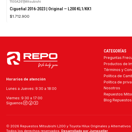
1100A261
|
Mitsubishi
Cigueñal 2016-2023 | Original — L200 KL1/KK1
$1.712.900
CATEGORÍAS
Preguntas Frec
Productos de I
Términos y Con
Política de Ca
Horarios de atención
Política de priv
Nosotros
Lunes a Jueves: 9:30 a 18:00
Repuestos Mitsu
Viernes: 9:30 a 17:00
Blog Repuestos 
Síguenos
2026 Repuestos Mitsubishi L200 y Toyota Hilux Originales y Alternativos 
Todos los derechos reservados.
Desarrollado por Jumpseller
.