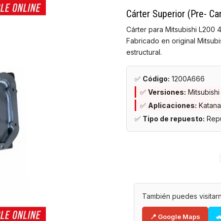
Cárter Superior (Pre- Ca
Cárter para Mitsubishi L200 4
Fabricado en original Mitsubi
estructural.
✅
Código:
1200A666
✅
Versiones:
Mitsubishi
✅
Aplicaciones:
Katana
✅
Tipo de repuesto:
Repu
También puedes visitarn
📍 Google Maps
