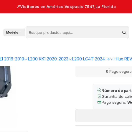
2016-2023 | Original — L200 KL1/KK1
Cárter Superior
Modelo
AGR
Cantidad
L1 2016-2019
L200 KK1 2020-2023
L200 LC4T 2024 ->
Hilux RE
🔒 Pago seguro 
Número de part
Garantía de cal
Pago seguro:
W