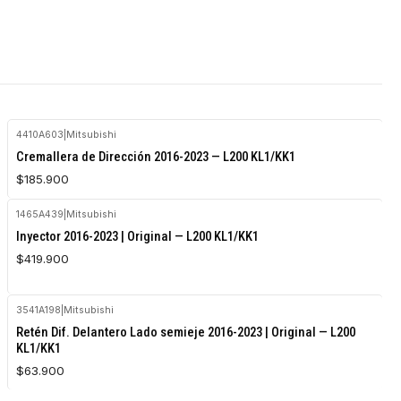
4410A603
|
Mitsubishi
Agotado
Cremallera de Dirección 2016-2023 — L200 KL1/KK1
$185.900
1465A439
|
Mitsubishi
Inyector 2016-2023 | Original — L200 KL1/KK1
$419.900
3541A198
|
Mitsubishi
Agotado
Retén Dif. Delantero Lado semieje 2016-2023 | Original — L200
KL1/KK1
$63.900