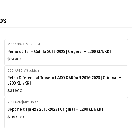
os
MD368072
|
Mitsubishi
Perno cárter + Golilla 2016-2023 | Original — L200 KL1/KK1
$19.900
3501A745
|
Mitsubishi
Agotado
Reten Diferencial Trasero LADO CARDAN 2016-2023 | Original —
L200 KL1/KK1
$31.900
2910A213
|
Mitsubishi
Agotado
Soporte Caja 4x2 2016-2023 | Original — L200 KL1/KK1
$119.900