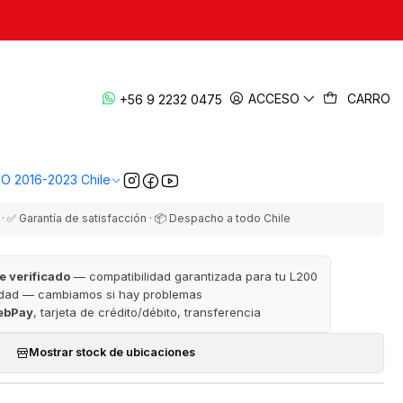
|
 (Pre- Carter) 2016-2023 | Original —
ACCESO
CARRO
+56 9 2232 0475
L200 KL1/KK1
EGAR AL CARRO
COMPRAR AHORA
VO 2016-2023 Chile
· ✅ Garantía de satisfacción · 📦 Despacho a todo Chile
e verificado
— compatibilidad garantizada para tu L200
idad — cambiamos si hay problemas
ebPay
, tarjeta de crédito/débito, transferencia
Mostrar stock de ubicaciones