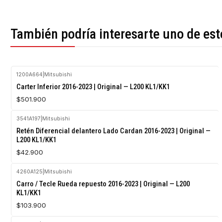
También podría interesarte uno de est
1200A664
|
Mitsubishi
Carter Inferior 2016-2023 | Original — L200 KL1/KK1
$501.900
3541A197
|
Mitsubishi
Agotado
Retén Diferencial delantero Lado Cardan 2016-2023 | Original —
L200 KL1/KK1
$42.900
4260A125
|
Mitsubishi
Agotado
Carro / Tecle Rueda repuesto 2016-2023 | Original — L200
KL1/KK1
$103.900