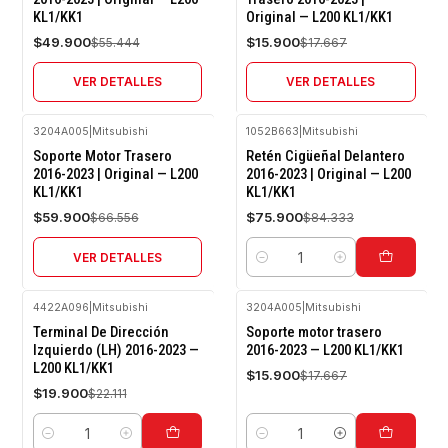
KL1/KK1
Original — L200 KL1/KK1
Agotado
Agotado
$49.900
$15.900
$55.444
$17.667
VER DETALLES
VER DETALLES
3204A005
|
Mitsubishi
1052B663
|
Mitsubishi
-10%
-10%
Soporte Motor Trasero
Retén Cigüeñal Delantero
OFF
OFF
2016-2023 | Original — L200
2016-2023 | Original — L200
KL1/KK1
KL1/KK1
Agotado
$59.900
$75.900
$66.556
$84.333
VER DETALLES
Cantidad
4422A096
|
Mitsubishi
3204A005
|
Mitsubishi
-10%
-10%
Terminal De Dirección
Soporte motor trasero
OFF
OFF
Izquierdo (LH) 2016-2023 —
2016-2023 — L200 KL1/KK1
L200 KL1/KK1
$15.900
$17.667
$19.900
$22.111
Cantidad
Cantidad