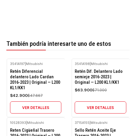
También podría interesarte uno de estos
3541A197
|
Mitsubishi
3541A198
|
Mitsubishi
-10%
-10%
Retén Diferencial
Retén Dif. Delantero Lado
OFF
OFF
delantero Lado Cardan
semieje 2016-2023 |
2016-2023 | Original — L200
Original — L200 KL1/KK1
Agotado
Agotado
KL1/KK1
$63.900
$71.000
$42.900
$47.667
VER DETALLES
VER DETALLES
1052B393
|
Mitsubishi
3715A155
|
Mitsubishi
-10%
-10%
Reten Cigüeñal Trasero
Sello Retén Aceite Eje
OFF
OFF
2016-2023 | Original — L200
Trasero 2016-2023 |