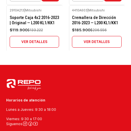
2910A213
|
Mitsubishi
4410A603
|
Mitsubishi
-10%
-10%
Soporte Caja 4x2 2016-2023
Cremallera de Dirección
OFF
OFF
| Original — L200 KL1/KK1
2016-2023 — L200 KL1/KK1
Agotado
Agotado
$119.900
$185.900
$133.222
$206.556
VER DETALLES
VER DETALLES
Horarios de atención
Lunes a Jueves: 9:30 a 18:00
Viernes: 9:30 a 17:00
Síguenos