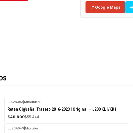
📍 Google Maps

os
1052B393
|
Mitsubishi
-10%
Reten Cigüeñal Trasero 2016-2023 | Original — L200 KL1/KK1
OFF
$49.900
$55.444
Agotado
3820A049
|
Mitsubishi