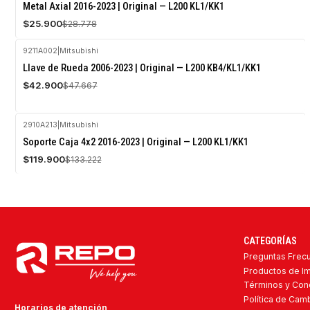
-10%
Metal Axial 2016-2023 | Original — L200 KL1/KK1
OFF
$25.900
$28.778
Agotado
9211A002
|
Mitsubishi
-10%
Llave de Rueda 2006-2023 | Original — L200 KB4/KL1/KK1
OFF
$42.900
$47.667
Agotado
2910A213
|
Mitsubishi
-10%
Soporte Caja 4x2 2016-2023 | Original — L200 KL1/KK1
OFF
$119.900
$133.222
Agotado
CATEGORÍAS
Preguntas Frec
Productos de I
Términos y Con
Política de Ca
Horarios de atención