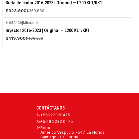
-10%
Biela de motor 2016-2023 | Original — L200 KL1/KK1
OFF
$323.900
$359.889
1465A439
|
Mitsubishi
-10%
Inyector 2016-2023 | Original — L200 KL1/KK1
OFF
$419.900
$466.556
CONTÁCTANOS
+56922320475
+56 9 2232 0475
Repo
Américo Vespucio 7547, La Florida
Santiago - La Florida