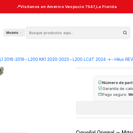
 — L200 KL1/KK1
Cigueñal 201
Modelo
AGR
Cantidad
L1 2016-2019
L200 KK1 2020-2023
L200 LC4T 2024 ->
Hilux RE
🔒 Pago seguro 
Número de part
Garantía de cal
Pago seguro:
W
Cigueñal Original — Mits