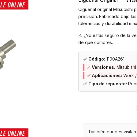
Cigüeñal original Mitsubishi
precisión. Fabricado bajo las
tolerancias y durabilidad máx
⚠️ ¿No estás seguro de la ve
de que compres.
✅
Código:
1100A261
✅
Versiones:
Mitsubishi
✅
Aplicaciones:
Work /
✅
Tipo de repuesto:
Repu
También puedes visitarn