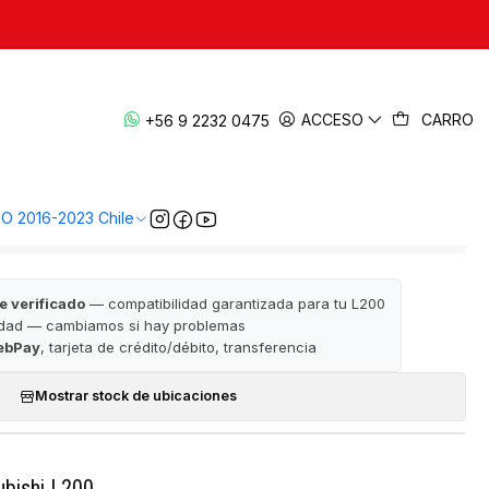
|
6-2023 | Original — L200 KL1/KK1
ACCESO
CARRO
+56 9 2232 0475
EGAR AL CARRO
COMPRAR AHORA
VO 2016-2023 Chile
· ✅ Garantía de satisfacción · 📦 Despacho a todo Chile
e verificado
— compatibilidad garantizada para tu L200
idad — cambiamos si hay problemas
ebPay
, tarjeta de crédito/débito, transferencia
Mostrar stock de ubicaciones
ubishi L200