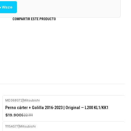
 Waze
COMPARTIR ESTE PRODUCTO
MD368072
|
Mitsubishi
-10%
Perno cárter + Golilla 2016-2023 | Original — L200 KL1/KK1
OFF
$19.900
$22.111
1115A577
|
Mitsubishi