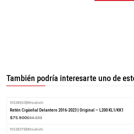
También podría interesarte uno de est
1052B663
|
Mitsubishi
-10%
Retén Cigüeñal Delantero 2016-2023 | Original — L200 KL1/KK1
OFF
$75.900
$84.333
1052B379
|
Mitsubishi