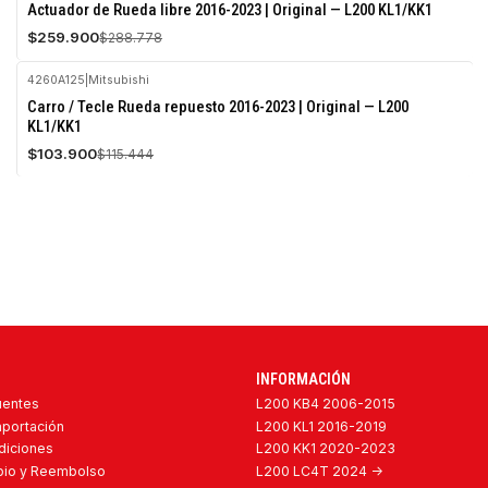
-10%
Actuador de Rueda libre 2016-2023 | Original — L200 KL1/KK1
OFF
$259.900
$288.778
Agotado
4260A125
|
Mitsubishi
-10%
Carro / Tecle Rueda repuesto 2016-2023 | Original — L200
OFF
KL1/KK1
Agotado
$103.900
$115.444
INFORMACIÓN
uentes
L200 KB4 2006-2015
mportación
L200 KL1 2016-2019
diciones
L200 KK1 2020-2023
mbio y Reembolso
L200 LC4T 2024 ->