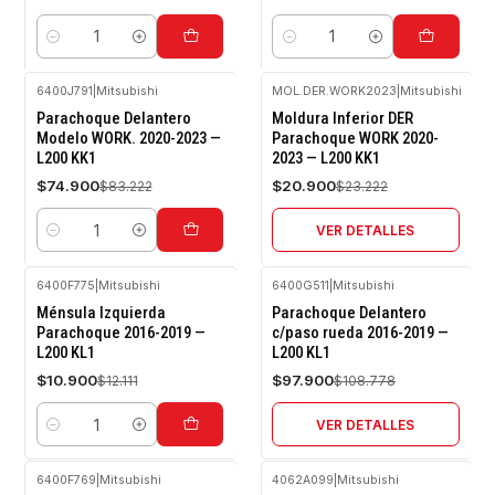
Cantidad
Cantidad
6400J791
|
Mitsubishi
MOL.DER.WORK2023
|
Mitsubishi
-10%
-10%
Parachoque Delantero
Moldura Inferior DER
OFF
OFF
Modelo WORK. 2020-2023 —
Parachoque WORK 2020-
L200 KK1
2023 — L200 KK1
Agotado
$74.900
$20.900
$83.222
$23.222
VER DETALLES
Cantidad
6400F775
|
Mitsubishi
6400G511
|
Mitsubishi
-10%
-10%
Ménsula Izquierda
Parachoque Delantero
OFF
OFF
Parachoque 2016-2019 —
c/paso rueda 2016-2019 —
L200 KL1
L200 KL1
Agotado
$10.900
$97.900
$12.111
$108.778
VER DETALLES
Cantidad
6400F769
|
Mitsubishi
4062A099
|
Mitsubishi