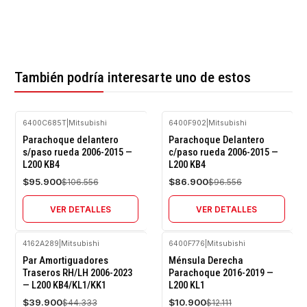
También podría interesarte uno de estos
6400C685T
|
Mitsubishi
6400F902
|
Mitsubishi
-10%
-10%
Parachoque delantero
Parachoque Delantero
OFF
OFF
s/paso rueda 2006-2015 —
c/paso rueda 2006-2015 —
L200 KB4
L200 KB4
Agotado
Agotado
$95.900
$86.900
$106.556
$96.556
VER DETALLES
VER DETALLES
4162A289
|
Mitsubishi
6400F776
|
Mitsubishi
-10%
-10%
Par Amortiguadores
Ménsula Derecha
OFF
OFF
Traseros RH/LH 2006-2023
Parachoque 2016-2019 —
— L200 KB4/KL1/KK1
L200 KL1
$39.900
$10.900
$44.333
$12.111