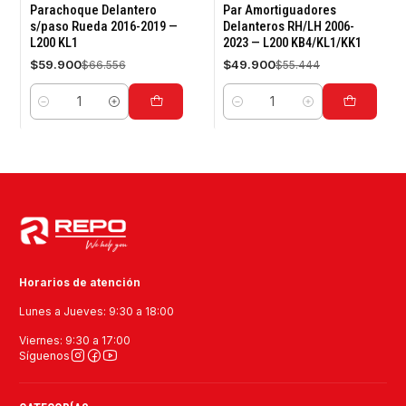
-10%
-10%
Parachoque Delantero
Par Amortiguadores
OFF
OFF
s/paso Rueda 2016-2019 —
Delanteros RH/LH 2006-
L200 KL1
2023 — L200 KB4/KL1/KK1
$59.900
$49.900
$66.556
$55.444
Cantidad
Cantidad
Horarios de atención
Lunes a Jueves: 9:30 a 18:00
Viernes: 9:30 a 17:00
Síguenos