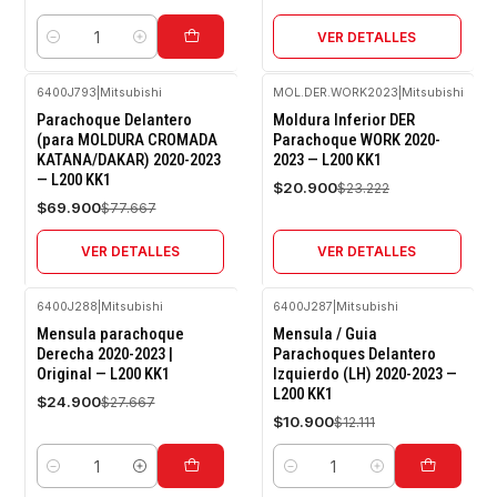
VER DETALLES
Cantidad
6400J793
|
Mitsubishi
MOL.DER.WORK2023
|
Mitsubishi
-10%
-10%
Parachoque Delantero
Moldura Inferior DER
OFF
OFF
(para MOLDURA CROMADA
Parachoque WORK 2020-
KATANA/DAKAR) 2020-2023
2023 — L200 KK1
Agotado
Agotado
— L200 KK1
$20.900
$23.222
$69.900
$77.667
VER DETALLES
VER DETALLES
6400J288
|
Mitsubishi
6400J287
|
Mitsubishi
-10%
-10%
Mensula parachoque
Mensula / Guia
OFF
OFF
Derecha 2020-2023 |
Parachoques Delantero
Original — L200 KK1
Izquierdo (LH) 2020-2023 —
L200 KK1
$24.900
$27.667
$10.900
$12.111
Cantidad
Cantidad