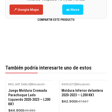
📍 Google Maps
🚗 Waze
COMPARTIR ESTE PRODUCTO
También podría interesarte uno de estos
MOL.KAT.DAKLH
|
Mitsubishi
6400J272
|
Mitsubishi
-10%
-10%
Juego Moldura Cromada
Moldura Inferior delantera
OFF
OFF
Parachoque Lado
2020-2023 — L200 KK1
Izquierdo 2020-2023 — L200
Agotado
$42.900
$47.667
KK1
$44.900
$49.889