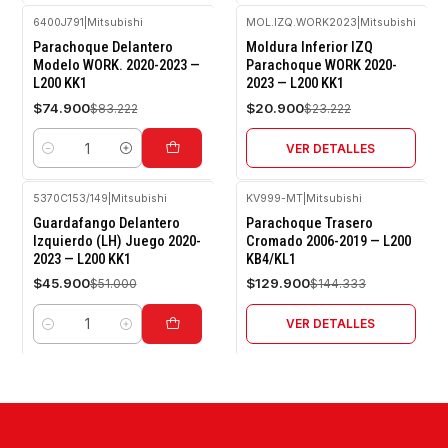
6400J791
|
Mitsubishi
MOL.IZQ.WORK2023
|
Mitsubishi
-10%
-10%
Parachoque Delantero
Moldura Inferior IZQ
OFF
OFF
Modelo WORK. 2020-2023 —
Parachoque WORK 2020-
L200 KK1
2023 — L200 KK1
Agotado
$74.900
$20.900
$83.222
$23.222
VER DETALLES
Cantidad
5370C153/149
|
Mitsubishi
KV999-MT
|
Mitsubishi
-10%
-10%
Guardafango Delantero
Parachoque Trasero
OFF
OFF
Izquierdo (LH) Juego 2020-
Cromado 2006-2019 — L200
2023 — L200 KK1
KB4/KL1
Agotado
$45.900
$129.900
$51.000
$144.333
VER DETALLES
Cantidad