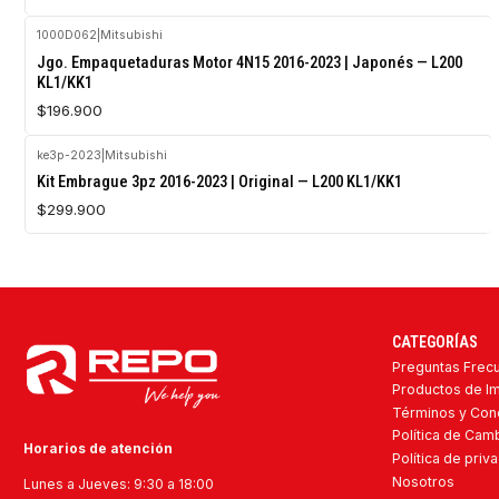
1000D062
|
Mitsubishi
Agotado
Jgo. Empaquetaduras Motor 4N15 2016-2023 | Japonés — L200
KL1/KK1
$196.900
ke3p-2023
|
Mitsubishi
Kit Embrague 3pz 2016-2023 | Original — L200 KL1/KK1
$299.900
CATEGORÍAS
Preguntas Frec
Productos de I
Términos y Con
Política de Ca
Horarios de atención
Política de priv
Nosotros
Lunes a Jueves: 9:30 a 18:00