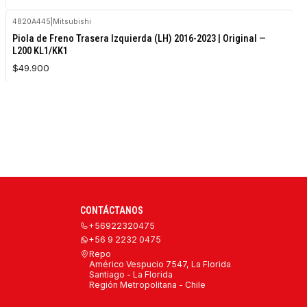
4820A445
|
Mitsubishi
Piola de Freno Trasera Izquierda (LH) 2016-2023 | Original —
L200 KL1/KK1
$49.900
CONTÁCTANOS
+56922320475
+56 9 2232 0475
Repo
Américo Vespucio 7547, La Florida
Santiago - La Florida
Región Metropolitana - Chile