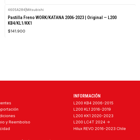
4605A284
|
Mitsubishi
Pastilla Freno WORK/KATANA 2006-2023 | Original — L200
KB4/KL1/KK1
$141.900
INFORMACIÓN
uentes
L200 KB4 2006-2015
mportación
L200 KL1 2016-2019
diciones
L200 KK1 2020-2023
mbio y Reembolso
L200 LC4T 2024 ->
acidad
Hilux REVO 2016-2023 Chile