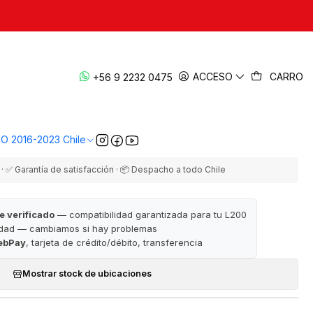
|
eno DAKAR 2020-2023 | Japonés — L200
ACCESO
CARRO
+56 9 2232 0475
KK1
EGAR AL CARRO
COMPRAR AHORA
VO 2016-2023 Chile
· ✅ Garantía de satisfacción · 📦 Despacho a todo Chile
e verificado
— compatibilidad garantizada para tu L200
idad — cambiamos si hay problemas
ebPay
, tarjeta de crédito/débito, transferencia
Mostrar stock de ubicaciones