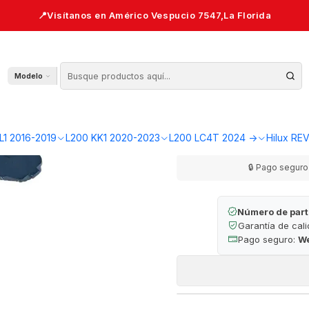
020-2023 | Japonés — L200 KK1
Pastillas de Fr
Modelo
AGR
Cantidad
L1 2016-2019
L200 KK1 2020-2023
L200 LC4T 2024 ->
Hilux RE
🔒 Pago seguro 
Número de part
Garantía de cal
Pago seguro:
W