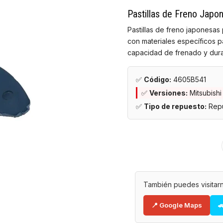
Pastillas de Freno Jap
Pastillas de freno japonesa
con materiales específicos p
capacidad de frenado y dura
✅
Código:
4605B541
✅
Versiones:
Mitsubish
✅
Tipo de repuesto:
Repu
También puedes visitarn
📍 Google Maps
