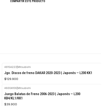
COMPARTIR ESTE PRODUCTO
4615A223
|
Mitsubishi
Jgo. Discos de freno DAKAR 2020-2023 | Japonés — L200 KK1
$129.900
4600A106
|
Mitsubishi
Agotado
Juego Balatas de Freno 2006-2023 | Japonés — L200
KB4/KL1/KK1
$39.900