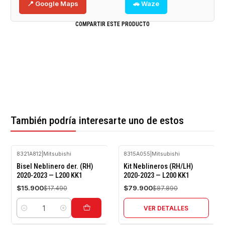
📍 Google Maps
🚗 Waze
COMPARTIR ESTE PRODUCTO
También podría interesarte uno de estos
8321A812
|
Mitsubishi
8315A055
|
Mitsubishi
-9%
-9%
Bisel Neblinero der. (RH)
Kit Neblineros (RH/LH)
OFF
OFF
2020-2023 — L200 KK1
2020-2023 — L200 KK1
Agotado
$15.900
$79.900
$17.490
$87.890
VER DETALLES
Cantidad