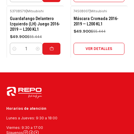
5370B579
|
Mitsubishi
7450B007
|
Mitsubishi
-10%
-10%
Guardafango Delantero
Máscara Cromada 2016-
OFF
OFF
Izquierdo (LH) Juego 2016-
2019 — L200 KL1
2019 — L200 KL1
Agotado
$49.900
$55.444
$49.900
$55.444
VER DETALLES
Cantidad
Horarios de atención
Lunes a Jueves: 9:30 a 18:00
Viernes: 9:30 a 17:00
Síguenos