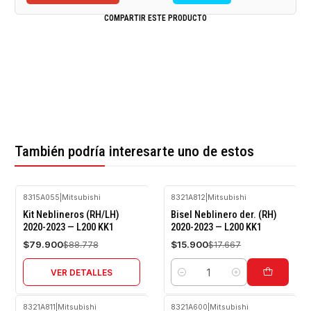
COMPARTIR ESTE PRODUCTO
También podría interesarte uno de estos
8315A055
|
Mitsubishi
8321A812
|
Mitsubishi
-10%
-10%
Kit Neblineros (RH/LH)
Bisel Neblinero der. (RH)
OFF
OFF
2020-2023 — L200 KK1
2020-2023 — L200 KK1
Agotado
$79.900
$15.900
$88.778
$17.667
VER DETALLES
Cantidad
8321A811
|
Mitsubishi
8321A600
|
Mitsubishi