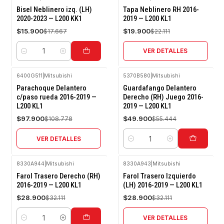
-10%
-10%
Bisel Neblinero izq. (LH)
Tapa Neblinero RH 2016-
OFF
OFF
2020-2023 — L200 KK1
2019 — L200 KL1
Agotado
$15.900
$19.900
$17.667
$22.111
VER DETALLES
Cantidad
6400G511
|
Mitsubishi
5370B580
|
Mitsubishi
-10%
-10%
Parachoque Delantero
Guardafango Delantero
OFF
OFF
c/paso rueda 2016-2019 —
Derecho (RH) Juego 2016-
L200 KL1
2019 — L200 KL1
Agotado
$97.900
$49.900
$108.778
$55.444
VER DETALLES
Cantidad
8330A944
|
Mitsubishi
8330A943
|
Mitsubishi
-10%
-10%
Farol Trasero Derecho (RH)
Farol Trasero Izquierdo
OFF
OFF
2016-2019 — L200 KL1
(LH) 2016-2019 — L200 KL1
Agotado
$28.900
$28.900
$32.111
$32.111
VER DETALLES
Cantidad