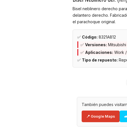
Bisel neblinero derecho par
delantero derecho. Fabricado
el parachoque original.
✅
Código:
8321A812
✅
Versiones:
Mitsubish
✅
Aplicaciones:
Work /
✅
Tipo de repuesto:
Repu
También puedes visitarn
📍 Google Maps
