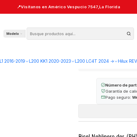
H) 2020-2023 — L200 KK1
Bisel Neblin
Modelo
AGR
Cantidad
L1 2016-2019
L200 KK1 2020-2023
L200 LC4T 2024 ->
Hilux RE
🔒 Pago seguro 
Número de part
Garantía de cal
Pago seguro:
W
Bisel Neblinero der. (RH