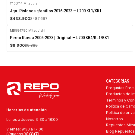
1110D114
|
Mitsubishi
-10%
Jgo. Pistones c/anillos 2016-2023 — L200 KL1/KK1
OFF
$438.900
$487.667
Agotado
MB584750
|
Mitsubishi
-10%
Perno Rueda 2006-2023 | Original — L200 KB4/KL1/KK1
OFF
$8.900
$9.889
CATEGORÍAS
Preguntas Frec
Productos de I
Términos y Con
Política de Ca
Horarios de atención
Política de priv
Nosotros
Lunes a Jueves: 9:30 a 18:00
Repuestos Mitsu
Viernes: 9:30 a 17:00
Blog Repuestos 
Síguenos