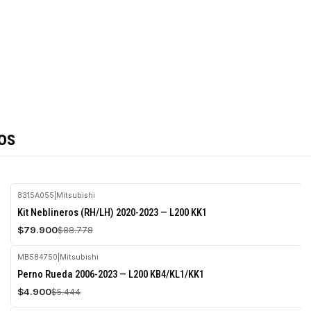
os
8315A055
|
Mitsubishi
-10%
Kit Neblineros (RH/LH) 2020-2023 — L200 KK1
OFF
$79.900
$88.778
Agotado
MB584750
|
Mitsubishi
-10%
Perno Rueda 2006-2023 — L200 KB4/KL1/KK1
OFF
$4.900
$5.444