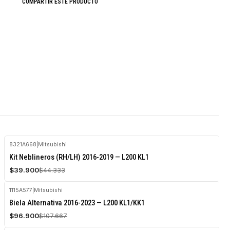
COMPARTIR ESTE PRODUCTO
8321A668
|
Mitsubishi
-10%
Kit Neblineros (RH/LH) 2016-2019 — L200 KL1
OFF
$39.900
$44.333
1115A577
|
Mitsubishi
-10%
Biela Alternativa 2016-2023 — L200 KL1/KK1
OFF
$96.900
$107.667
Agotado