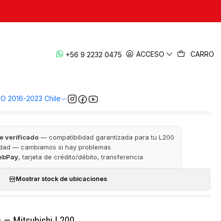
|
ero der. (RH) 2020-2023 — L200 KK1
ACCESO
CARRO
+56 9 2232 0475
EGAR AL CARRO
COMPRAR AHORA
VO 2016-2023 Chile
· ✅ Garantía de satisfacción · 📦 Despacho a todo Chile
e verificado
— compatibilidad garantizada para tu L200
idad — cambiamos si hay problemas
ebPay
, tarjeta de crédito/débito, transferencia
Mostrar stock de ubicaciones
) — Mitsubishi L200