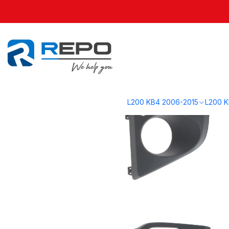
Inicio
L200 KK1 2020-2023
Carrocería KK1
Bisel Neblinero der. (R
L200 KB4 2006-2015
L200 K