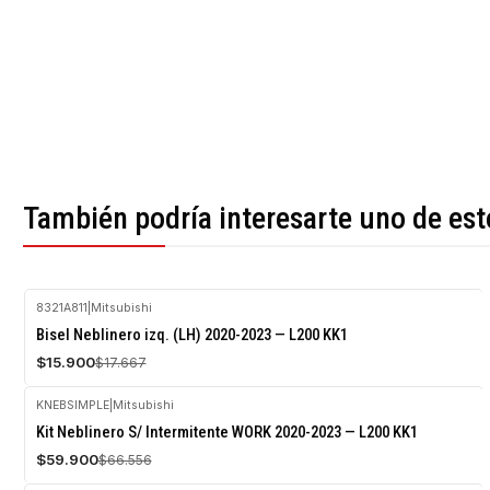
También podría interesarte uno de est
8321A811
|
Mitsubishi
-10%
Bisel Neblinero izq. (LH) 2020-2023 — L200 KK1
OFF
$15.900
$17.667
KNEBSIMPLE
|
Mitsubishi
-10%
Kit Neblinero S/ Intermitente WORK 2020-2023 — L200 KK1
OFF
$59.900
$66.556