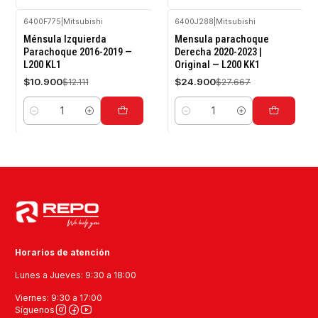
6400F775
|
Mitsubishi
6400J288
|
Mitsubishi
-10%
-10%
Ménsula Izquierda
Mensula parachoque
OFF
OFF
Parachoque 2016-2019 —
Derecha 2020-2023 |
L200 KL1
Original — L200 KK1
$10.900
$24.900
$12.111
$27.667
Cantidad
Cantidad
Horarios de atención
Lunes a Jueves: 9:30 a 18:00
Viernes: 9:30 a 17:00
Síguenos