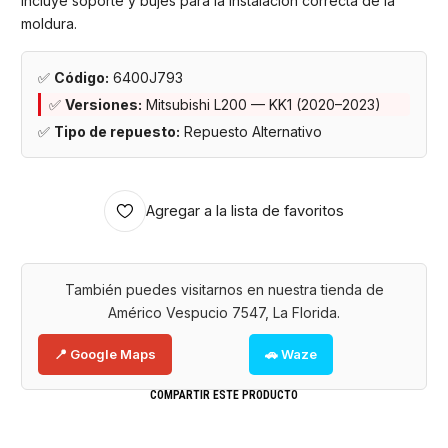
Incluye soporte y bujes para la instalación correcta de la
moldura.
✅
Código:
6400J793
✅
Versiones:
Mitsubishi L200 — KK1 (2020–2023)
✅
Tipo de repuesto:
Repuesto Alternativo
Agregar a la lista de favoritos
También puedes visitarnos en nuestra tienda de
Américo Vespucio 7547, La Florida.
📍 Google Maps
🚗 Waze
COMPARTIR ESTE PRODUCTO