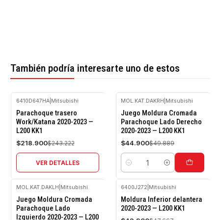
También podría interesarte uno de estos
6410D647HA
|
Mitsubishi
MOL.KAT.DAKRH
|
Mitsubishi
-10%
-10%
Parachoque trasero
Juego Moldura Cromada
OFF
OFF
Work/Katana 2020-2023 —
Parachoque Lado Derecho
L200 KK1
2020-2023 — L200 KK1
Agotado
$218.900
$44.900
$243.222
$49.889
VER DETALLES
Cantidad
MOL.KAT.DAKLH
|
Mitsubishi
6400J272
|
Mitsubishi
-10%
-10%
Juego Moldura Cromada
Moldura Inferior delantera
OFF
OFF
Parachoque Lado
2020-2023 — L200 KK1
Izquierdo 2020-2023 — L200
Agotado