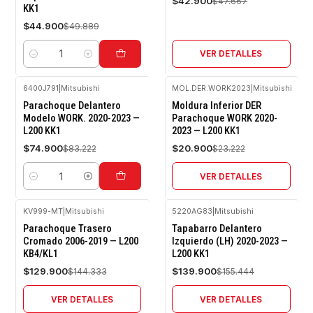
$42.900
$47.667
KK1
$44.900
$49.889
VER DETALLES
Cantidad
6400J791
|
Mitsubishi
MOL.DER.WORK2023
|
Mitsubishi
-10%
-10%
Parachoque Delantero
Moldura Inferior DER
OFF
OFF
Modelo WORK. 2020-2023 —
Parachoque WORK 2020-
L200 KK1
2023 — L200 KK1
Agotado
$74.900
$20.900
$83.222
$23.222
VER DETALLES
Cantidad
KV999-MT
|
Mitsubishi
5220AG83
|
Mitsubishi
-10%
-10%
Parachoque Trasero
Tapabarro Delantero
OFF
OFF
Cromado 2006-2019 — L200
Izquierdo (LH) 2020-2023 —
KB4/KL1
L200 KK1
Agotado
Agotado
$129.900
$139.900
$144.333
$155.444
VER DETALLES
VER DETALLES