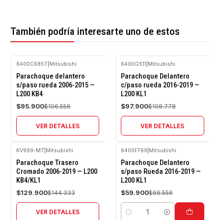
También podría interesarte uno de estos
6400C685T
|
Mitsubishi
6400G511
|
Mitsubishi
-10%
-10%
Parachoque delantero
Parachoque Delantero
OFF
OFF
s/paso rueda 2006-2015 —
c/paso rueda 2016-2019 —
L200 KB4
L200 KL1
Agotado
Agotado
$95.900
$97.900
$106.556
$108.778
VER DETALLES
VER DETALLES
KV999-MT
|
Mitsubishi
6400F769
|
Mitsubishi
-10%
-10%
Parachoque Trasero
Parachoque Delantero
OFF
OFF
Cromado 2006-2019 — L200
s/paso Rueda 2016-2019 —
KB4/KL1
L200 KL1
Agotado
$129.900
$59.900
$144.333
$66.556
VER DETALLES
Cantidad