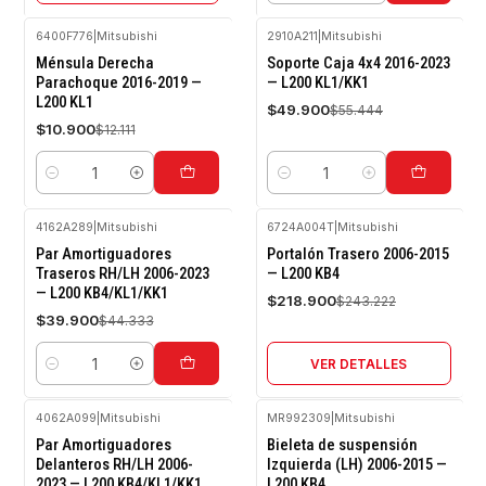
6400F776
|
Mitsubishi
2910A211
|
Mitsubishi
-10%
-10%
Ménsula Derecha
Soporte Caja 4x4 2016-2023
OFF
OFF
Parachoque 2016-2019 —
— L200 KL1/KK1
L200 KL1
$49.900
$55.444
$10.900
$12.111
Cantidad
Cantidad
4162A289
|
Mitsubishi
6724A004T
|
Mitsubishi
-10%
-10%
Par Amortiguadores
Portalón Trasero 2006-2015
OFF
OFF
Traseros RH/LH 2006-2023
— L200 KB4
— L200 KB4/KL1/KK1
Agotado
$218.900
$243.222
$39.900
$44.333
VER DETALLES
Cantidad
4062A099
|
Mitsubishi
MR992309
|
Mitsubishi
-10%
-10%
Par Amortiguadores
Bieleta de suspensión
OFF
OFF
Delanteros RH/LH 2006-
Izquierda (LH) 2006-2015 —
2023 — L200 KB4/KL1/KK1
L200 KB4