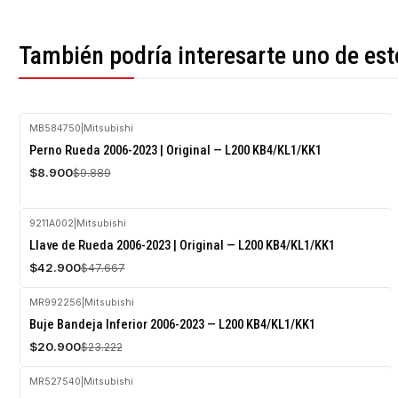
También podría interesarte uno de est
MB584750
|
Mitsubishi
-10%
Perno Rueda 2006-2023 | Original — L200 KB4/KL1/KK1
OFF
$8.900
$9.889
9211A002
|
Mitsubishi
-10%
Llave de Rueda 2006-2023 | Original — L200 KB4/KL1/KK1
OFF
$42.900
$47.667
Agotado
MR992256
|
Mitsubishi
-10%
Buje Bandeja Inferior 2006-2023 — L200 KB4/KL1/KK1
OFF
$20.900
$23.222
MR5 27540
|
Mitsubishi