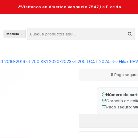
to 2006-2023 | Original — L200 KB4/KL1/KK1
Varilla Rueda de
Modelo
AGR
Cantidad
L1 2016-2019
L200 KK1 2020-2023
L200 LC4T 2024 ->
Hilux RE
🔒 Pago seguro 
Número de part
Garantía de cal
Pago seguro:
W