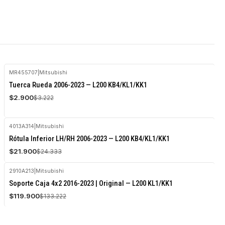
MR455707
|
Mitsubishi
-10%
Tuerca Rueda 2006-2023 — L200 KB4/KL1/KK1
OFF
$2.900
$3.222
4013A314
|
Mitsubishi
-10%
Rótula Inferior LH/RH 2006-2023 — L200 KB4/KL1/KK1
OFF
$21.900
$24.333
2910A213
|
Mitsubishi
-10%
Soporte Caja 4x2 2016-2023 | Original — L200 KL1/KK1
OFF
$119.900
$133.222
Agotado