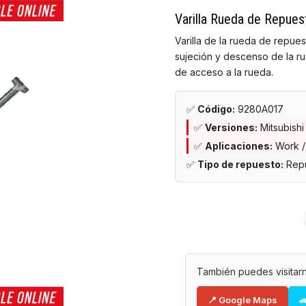
Varilla Rueda de Repues
Varilla de la rueda de repues
sujeción y descenso de la r
de acceso a la rueda.
✅
Código:
9280A017
✅
Versiones:
Mitsubishi
✅
Aplicaciones:
Work /
✅
Tipo de repuesto:
Repu
También puedes visitarn
📍 Google Maps
