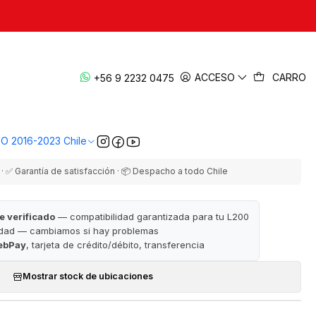
|
 Repuesto 2006-2023 | Original — L200
ACCESO
CARRO
+56 9 2232 0475
KB4/KL1/KK1
EGAR AL CARRO
COMPRAR AHORA
VO 2016-2023 Chile
· ✅ Garantía de satisfacción · 📦 Despacho a todo Chile
e verificado
— compatibilidad garantizada para tu L200
idad — cambiamos si hay problemas
ebPay
, tarjeta de crédito/débito, transferencia
Mostrar stock de ubicaciones