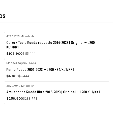
os
4260A125
|
Mitsubishi
-10%
Carro / Tecle Rueda repuesto 2016-2023 | Original — L200
OFF
KL1/KK1
Agotado
$103.900
$115.444
MB584750
|
Mitsubishi
-10%
Perno Rueda 2006-2023 — L200 KB4/KL1/KK1
OFF
$4.900
$5.444
3820A049
|
Mitsubishi
-10%
Actuador de Rueda libre 2016-2023 | Original — L200 KL1/KK1
OFF
$259.900
$288.778
Agotado