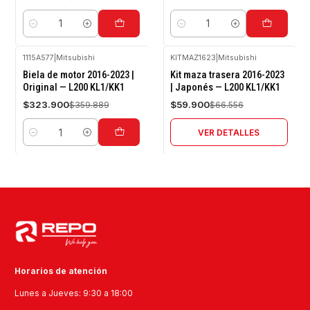
Cantidad
Cantidad
1115A577
|
Mitsubishi
KITMAZ1623
|
Mitsubishi
-10%
-10%
Biela de motor 2016-2023 |
Kit maza trasera 2016-2023
OFF
OFF
Original — L200 KL1/KK1
| Japonés — L200 KL1/KK1
Agotado
$323.900
$59.900
$359.889
$66.556
VER DETALLES
Cantidad
Horarios de atención
Lunes a Jueves: 9:30 a 18:00