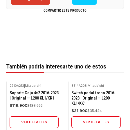
COMPARTIR ESTE PRODUCTO
También podría interesarte uno de estos
2910A213
|
Mitsubishi
8614A208
|
Mitsubishi
-10%
-10%
Soporte Caja 4x2 2016-2023
Switch pedal freno 2016-
OFF
OFF
| Original — L200 KL1/KK1
2023 | Original — L200
KL1/KK1
Agotado
Agotado
$119.900
$133.222
$31.900
$35.444
VER DETALLES
VER DETALLES