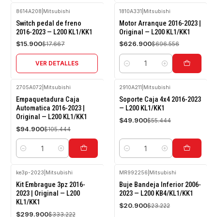
8614A208
|
Mitsubishi
1810A331
|
Mitsubishi
-10%
-10%
Switch pedal de freno
Motor Arranque 2016-2023 |
OFF
OFF
2016-2023 — L200 KL1/KK1
Original — L200 KL1/KK1
Agotado
$15.900
$626.900
$17.667
$696.556
VER DETALLES
Cantidad
2705A072
|
Mitsubishi
2910A211
|
Mitsubishi
-10%
-10%
Empaquetadura Caja
Soporte Caja 4x4 2016-2023
OFF
OFF
Automatica 2016-2023 |
— L200 KL1/KK1
Original — L200 KL1/KK1
$49.900
$55.444
$94.900
$105.444
Cantidad
Cantidad
ke3p-2023
|
Mitsubishi
MR992256
|
Mitsubishi
-10%
-10%
Kit Embrague 3pz 2016-
Buje Bandeja Inferior 2006-
OFF
OFF
2023 | Original — L200
2023 — L200 KB4/KL1/KK1
KL1/KK1
$20.900
$23.222
$299.900
$333.222