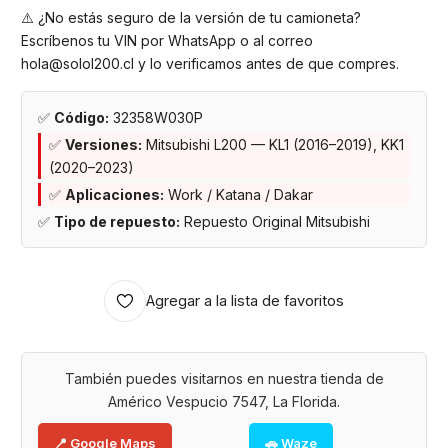
⚠️ ¿No estás seguro de la versión de tu camioneta?
Escríbenos tu VIN por WhatsApp o al correo
hola@solol200.cl y lo verificamos antes de que compres.
✅
Código:
32358W030P
✅
Versiones:
Mitsubishi L200 — KL1 (2016–2019), KK1
(2020–2023)
✅
Aplicaciones:
Work / Katana / Dakar
✅
Tipo de repuesto:
Repuesto Original Mitsubishi
Agregar a la lista de favoritos
También puedes visitarnos en nuestra tienda de
Américo Vespucio 7547, La Florida.
📍 Google Maps
🚗 Waze