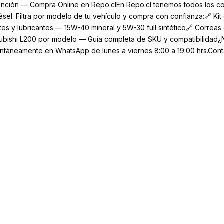
ención — Compra Online en Repo.clEn Repo.cl tenemos todos los c
sel. Filtra por modelo de tu vehículo y compra con confianza:🔗 Kit 
tes y lubricantes — 15W-40 mineral y 5W-30 full sintético🔗 Correas 
ubishi L200 por modelo — Guía completa de SKU y compatibilidad¿N
ntáneamente en WhatsApp de lunes a viernes 8:00 a 19:00 hrs.Con