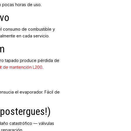
en pocas horas de uso.
lvo
a el consumo de combustible y
ualmente en cada servicio.
km
ltro tapado produce pérdida de
it de mantención L200
.
ensucia el evaporador. Fácil de
 postergues!)
 daño catastrófico — válvulas
 reparación.