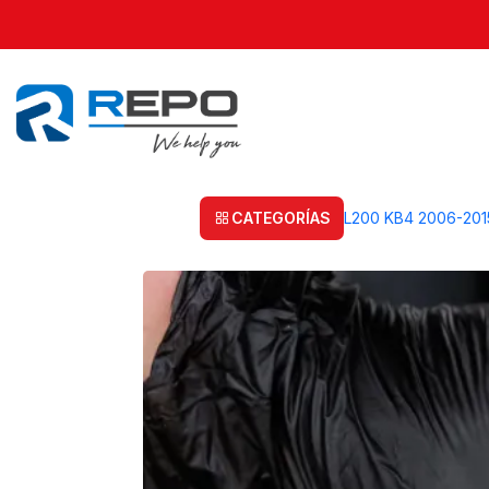
Inicio
Post
Kit de Mantención Mitsubishi L200 2.4 Diesel — Qué Cam
PUBLICADO EL 20/5/2026
Kit de Mantención
Km
Post
CATEGORÍAS
L200 KB4 2006-201