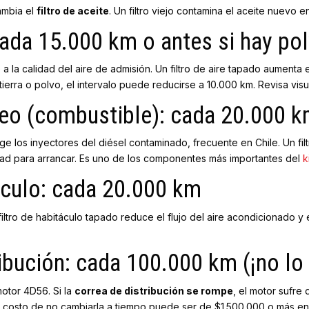
ambia el
filtro de aceite
. Un filtro viejo contamina el aceite nuevo 
 cada 15.000 km o antes si hay po
 a la calidad del aire de admisión. Un filtro de aire tapado aument
tierra o polvo, el intervalo puede reducirse a 10.000 km. Revisa vis
óleo (combustible): cada 20.000 
e los inyectores del diésel contaminado, frecuente en Chile. Un fi
tad para arrancar. Es uno de los componentes más importantes del
k
táculo: cada 20.000 km
iltro de habitáculo tapado reduce el flujo del aire acondicionado y 
ribución: cada 100.000 km (¡no lo
motor 4D56. Si la
correa de distribución se rompe
, el motor sufre
l costo de no cambiarla a tiempo puede ser de $1.500.000 o más en