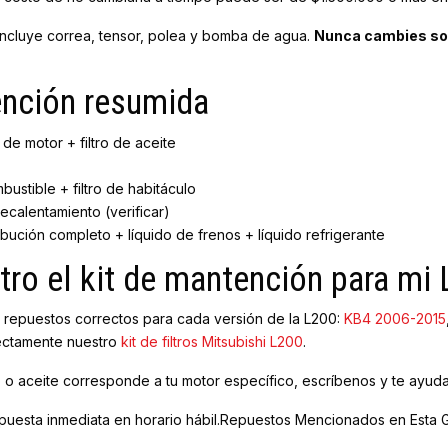
o incluye correa, tensor, polea y bomba de agua.
Nunca cambies solo
ención resumida
de motor + filtro de aceite
bustible + filtro de habitáculo
ecalentamiento (verificar)
ribución completo + líquido de frenos + líquido refrigerante
ro el kit de mantención para mi
 y repuestos correctos para cada versión de la L200:
KB4 2006-2015
ectamente nuestro
kit de filtros Mitsubishi L200
.
ro o aceite corresponde a tu motor específico, escríbenos y te ayud
uesta inmediata en horario hábil.Repuestos Mencionados en Esta 