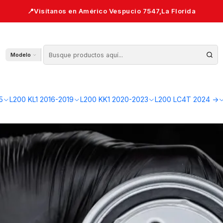
biar y Cada Cuántos Km
 Mitsubishi L200 2.4 Diesel — Qué Camb
Modelo
5
L200 KL1 2016-2019
L200 KK1 2020-2023
L200 LC4T 2024 ->