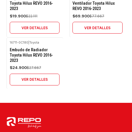
Toyota Hilux REVO 2016-
Ventilador Toyota Hilux
2023
REVO 2016-2023
Agotado
Agotado
$19.900
$69.900
$22.111
$77.667
VER DETALLES
VER DETALLES
16711-0C180
|
Toyota
-10%
Embudo de Radiador
OFF
Toyota Hilux REVO 2016-
2023
Agotado
$24.900
$27.667
VER DETALLES