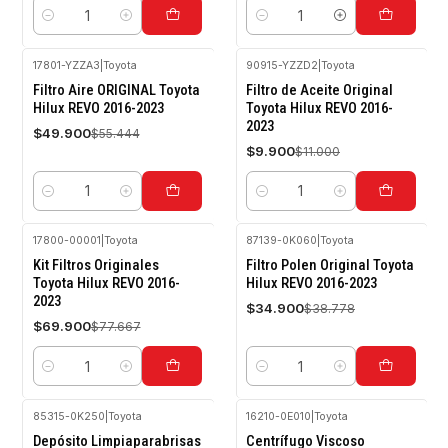
Cantidad
Cantidad
17801-YZZA3
|
Toyota
90915-YZZD2
|
Toyota
-10%
-10%
Filtro Aire ORIGINAL Toyota
Filtro de Aceite Original
OFF
OFF
Hilux REVO 2016-2023
Toyota Hilux REVO 2016-
2023
$49.900
$55.444
$9.900
$11.000
Cantidad
Cantidad
17800-00001
|
Toyota
87139-0K060
|
Toyota
-10%
-10%
Kit Filtros Originales
Filtro Polen Original Toyota
OFF
OFF
Toyota Hilux REVO 2016-
Hilux REVO 2016-2023
2023
$34.900
$38.778
$69.900
$77.667
Cantidad
Cantidad
85315-0K250
|
Toyota
16210-0E010
|
Toyota
-10%
-10%
Depósito Limpiaparabrisas
Centrífugo Viscoso
OFF
OFF