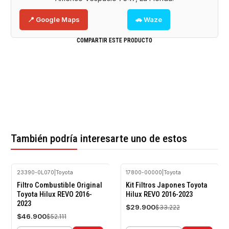
📍 Google Maps
🚗 Waze
COMPARTIR ESTE PRODUCTO
También podría interesarte uno de estos
23390-0L070
|
Toyota
17800-00000
|
Toyota
-10%
-10%
Filtro Combustible Original
Kit Filtros Japones Toyota
OFF
OFF
Toyota Hilux REVO 2016-
Hilux REVO 2016-2023
2023
$29.900
$33.222
$46.900
$52.111