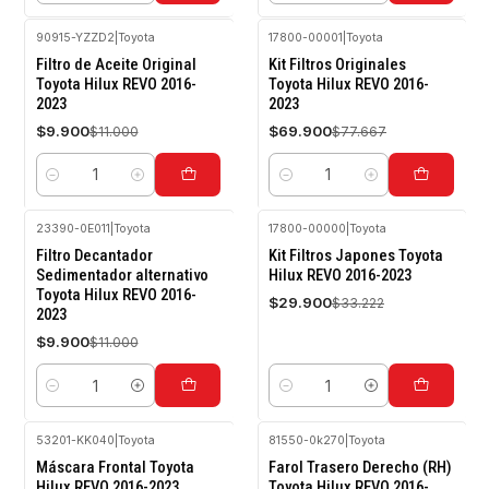
90915-YZZD2
|
Toyota
17800-00001
|
Toyota
-10%
-10%
Filtro de Aceite Original
Kit Filtros Originales
OFF
OFF
Toyota Hilux REVO 2016-
Toyota Hilux REVO 2016-
2023
2023
$9.900
$69.900
$11.000
$77.667
Cantidad
Cantidad
23390-0E011
|
Toyota
17800-00000
|
Toyota
-10%
-10%
Filtro Decantador
Kit Filtros Japones Toyota
OFF
OFF
Sedimentador alternativo
Hilux REVO 2016-2023
Toyota Hilux REVO 2016-
$29.900
$33.222
2023
$9.900
$11.000
Cantidad
Cantidad
53201-KK040
|
Toyota
81550-0k270
|
Toyota
-10%
-10%
Máscara Frontal Toyota
Farol Trasero Derecho (RH)
OFF
OFF
Hilux REVO 2016-2023
Toyota Hilux REVO 2016-