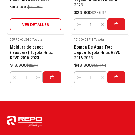
2023
Agotado
$89.900
$99.889
$24.900
$27.667
VER DETALLES
Cantidad
75770-0k340
|
Toyota
16100-09711
|
Toyota
-10%
-10%
Moldura de capot
Bomba De Agua Toto
OFF
OFF
(máscara) Toyota Hilux
Japon Toyota Hilux REVO
REVO 2016-2023
2016-2023
$19.900
$49.900
$22.111
$55.444
Cantidad
Cantidad