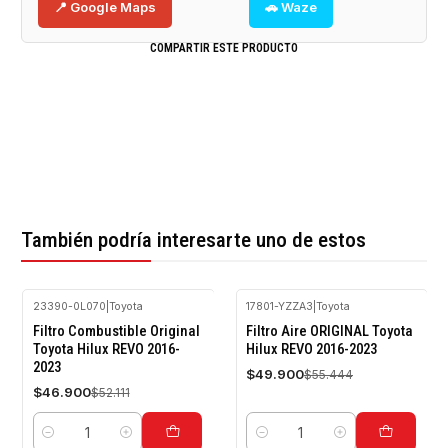
📍 Google Maps
🚗 Waze
COMPARTIR ESTE PRODUCTO
También podría interesarte uno de estos
23390-0L070
|
Toyota
17801-YZZA3
|
Toyota
-10%
-10%
Filtro Combustible Original
Filtro Aire ORIGINAL Toyota
OFF
OFF
Toyota Hilux REVO 2016-
Hilux REVO 2016-2023
2023
$49.900
$55.444
$46.900
$52.111
Cantidad
Cantidad